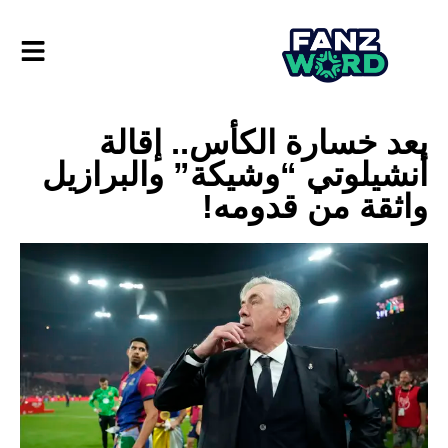
بعد خسارة الكأس.. إقالة
أنشيلوتي “وشيكة” والبرازيل
واثقة من قدومه!