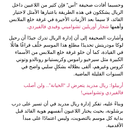
وحسبما أفادت صحيفة “آس” فإن كثير من اللاعبين داخل
الريال يشككون في هذه الطريقة باعتبارها الأمثل لاختيار
القائد، لا سيما بعد الأزمات الأخيرة في غرفة خلع الملابس
وأهمها
شجار أوريلين تشواميني وفيدي فالفيردي
.
وأشارت الصحيفة إلى أن إدارة الريال تدرك جيدًا أن رحيل
لوكا مودريتش تحديدًا مطلع هذا الموسم خلّف فراغًا هائلًا
في القيادة، كما أن خلو غرفة خلع الملابس من الأسماء
الكبيرة مثل سيرخيو راموس وكريستيانو رونالدو وتوني
كروس وغيرهم، ألقى بظلاله بشكلٍ سلبي واضح في
السنوات القليلة الماضية.
أربيلوا: ريال مدريد يتعرض لـ “الخيانة”.. ولن أصلب
فالفيردي وتشواميني!
وبناءً عليه، تفكر إدارة ريال مدريد في أن تسير على درب
برشلونة، بحيث يختار اللاعبون أنفسهم هوية القائد قبل
بداية كل موسم بالتصويت، وليس اعتمادًا على مبدأ
الأقدمية.