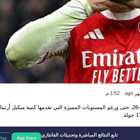
1:52 م
لا يبشر التاريخ آرسنال بالتتويج بالدوري الإنجليزي الممتاز 2025-26، حتى ورغم المستويات المميزة التي تقدمها كتيبة م
تابع النتائج المباشرة وتحديثات الفانتازي
App Store
Play