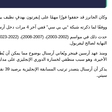
وكان الجانرز قد حققوا فوزًا مهمًا على إيفرتون بهدفٍ نظيف 
ووفقًا لما ذكرته شبكة “بي بي سي” ففي آخر 4 مرات دخل آرسنال فيها فترة الكريسماس، فشل في تحقيق اللقب بنهاية المطاف.
النهاية لصالح ليفربول.
ومنذ عهد آرسين فينجر ويُعاني آرسنال بوضوح مما يمكن أن يُط
الأخيرة، وهو سبب منطقي لخسارة الدوري الإنجليزي على مدار أكثر من
يذكر 
سيتي.