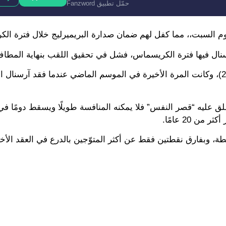
حمّل تطبيق Fanzword
يوم السبت،، مما كفل لهم ضمان صدارة البريميرليج خلال فترة ال
حدث ذلك في مواسم (2002-2003)، (2007-2008)، (2022-2023)، وكانت المرة الأخيرة في الموسم الماضي عندما فقد آ
لق عليه “قصر النفس” فلا يمكنه المنافسة طويلًا ويسقط دومًا في
 20 عامًا.
أن آرسنال يتصدر ترتيب المسابقة الإنجليزية برصيد 39 نقطة، وبفارق نقطتين فقط عن أكثر المتوّجين بالدرع في ا