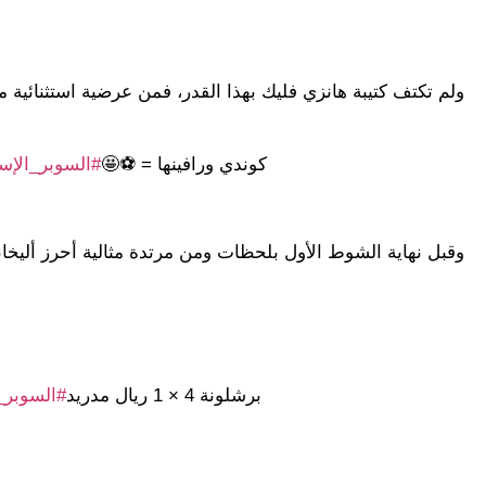
ولم تكتف كتيبة هانزي فليك بهذا القدر، فمن عرضية استثنائية م
كوندي ورافينها = ⚽️🤩
#السوبر_الإس
وقبل نهاية الشوط الأول بلحظات ومن مرتدة مثالية أحرز أليخاند
برشلونة 4 × 1 ريال مدريد
#السوبر_