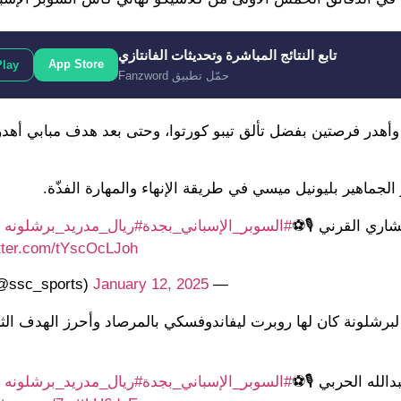
تابع النتائج المباشرة وتحديثات الفانتازي
App Store
Play
حمّل تطبيق Fanzword
 وأهدر فرصتين بفضل تألق تيبو كورتوا، وحتى بعد هدف مبابي أهد
اري القرني 🎙️⚽
#السوبر_الإسباني_بجدة
#ريال_مدريد_برشلونه
|
itter.com/tYscOcLJoh
January 12, 2025
— SSC (@ssc_sports)
 لبرشلونة كان لها روبرت ليفاندوفسكي بالمرصاد وأحرز الهدف الثا
الله الحربي 🎙️⚽
#السوبر_الإسباني_بجدة
#ريال_مدريد_برشلونه
|