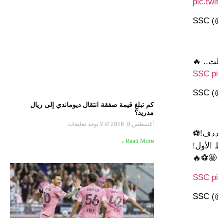
pic.tw
لث.. 🔥
p
كم تبلغ قيمة صفقة انتقال ديوماندي إلى ريال
مدريد؟
أغسطس 6, 2026
لا توجد تعليقات
دف!⚽️
Read More »
الأول!
 🤩⚽️🔥
p