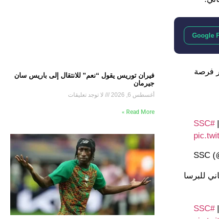
Google 
ر فرصة
فيران توريس يقول “نعم” للانتقال إلى باريس سان
جيرمان
أغسطس 6, 2026
لا توجد تعليقات
Read More »
#SSC
pic.tw
ني للبرسا
#SSC