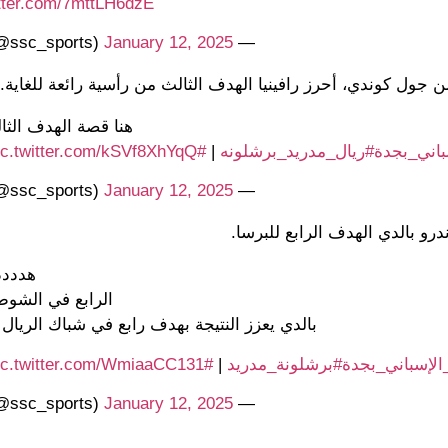
itter.com/7mttLH6dzE
January 12, 2025
— SSC (@ssc_sports)
ن جول كوندي، أحرز رافينيا الهدف الثالث من رأسية رائعة للغاية.
هنا قصة الهدف الثا
باني_بجدة
#ريال_مدريد_برشلونه
|
#SSC
ic.twitter.com/kSVf8XhYqQ
January 12, 2025
— SSC (@ssc_sports)
رو بالدي الهدف الرابع للبرسا.
هدددد
الرابع في الشوط 
بالدي يعزز النتيجة بهدف رابع في شباك الريال
الإسباني_بجدة
#برشلونة_مدريد
|
#SSC
ic.twitter.com/WmiaaCC131
January 12, 2025
— SSC (@ssc_sports)