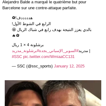
Alejandro Balde a marqué le quatrième but pour
Barcelone sur une contre-attaque parfaite.
هدددددف!⚽️
الرابع في الشوط الأول!
بالدي يعزز النتيجة بهدف رابع في شباك الريال 🤩
⚽️🔥
برشلونة 4 × 1 ريال
#برشلونة_مدريد
#السوبر_الإسباني_بجدة
مدريد
|
#SSC
pic.twitter.com/WmiaaCC131
— SSC (@ssc_sports)
January 12, 2025