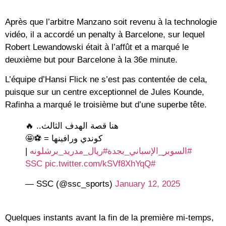
Après que l’arbitre Manzano soit revenu à la technologie
vidéo, il a accordé un penalty à Barcelone, sur lequel
Robert Lewandowski était à l’affût et a marqué le
deuxième but pour Barcelone à la 36e minute.
L’équipe d’Hansi Flick ne s’est pas contentée de cela,
puisque sur un centre exceptionnel de Jules Kounde,
Rafinha a marqué le troisième but d’une superbe tête.
هنا قصة الهدف الثالث.. 🔥
كوندي ورافينها = ⚽️🤩
|
#ريال_مدريد_برشلونه
#السوبر_الإسباني_بجدة
pic.twitter.com/kSVf8XhYqQ
#SSC
— SSC (@ssc_sports)
January 12, 2025
Quelques instants avant la fin de la première mi-temps,