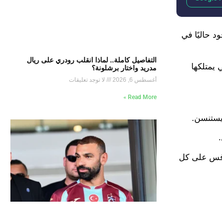
د حاليًا في
التفاصيل كاملة.. لماذا انقلب رودري على ريال
 يمتلكها
مدريد واختار برشلونة؟
أغسطس 6, 2026
لا توجد تعليقات
Read More »
ريستنسن.
نافس على كل