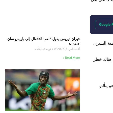
Google 
فيران توريس يقول “نعم” للانتقال إلى باريس سان
ظية اليسرى
جيرمان
أغسطس 6, 2026
لا توجد تعليقات
Read More »
ليقًا على تدخل دوناروما “عندما تقفز على ساق لاعب أثناء الركض ووزنك 100 كجم، هناك خطر
و يتألم.