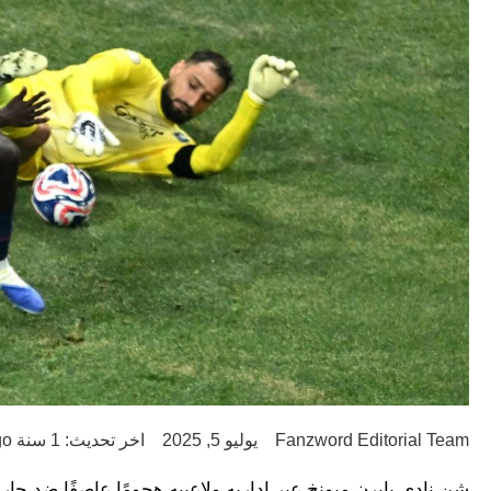
Fanzword Editorial Team
يوليو 5, 2025
اخر تحديث: 1 سنة ago
شن نادي بايرن ميونخ عبر إداريه ولاعبيه هجومًا عاصفًا ضد ح