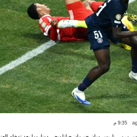
9:35 م
ارس مرمى باريس سان جيرمان جيانلويجي دوناروما بعد تدخله العن