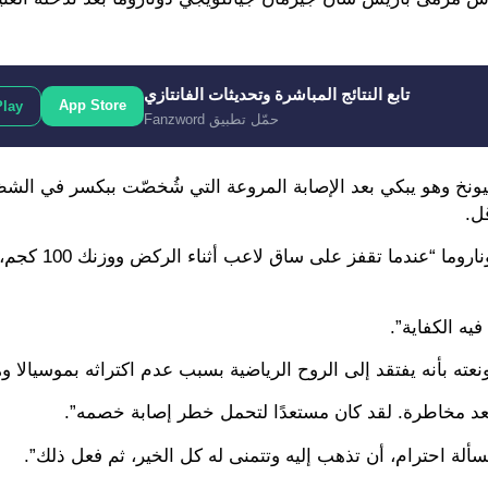
تابع النتائج المباشرة وتحديثات الفانتازي
App Store
Play
حمّل تطبيق Fanzword
يونخ وهو يبكي بعد الإصابة المروعة التي شُخصّت ببكسر في الش
وقال المدير الرياضي لبايرن، ماكس إيبرل، تع
فيه الكفاية”.
عته بأنه يفتقد إلى الروح الرياضية بسبب عدم اكتراثه بموسيالا وه
 يعد مخاطرة. لقد كان مستعدًا لتحمل خطر إصابة خصمه”.
سألة احترام، أن تذهب إليه وتتمنى له كل الخير، ثم فعل ذلك”.