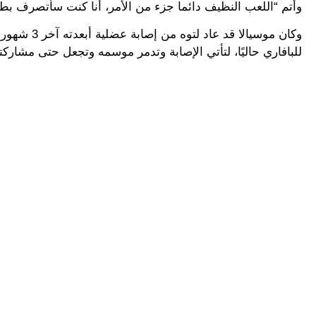
وأتم “اللعب النظيف دائما جزء من الأمر، أنا كنت سأتصرف بطر
للبافاري حاليًا، لتأتي الإصابة وتدمر موسمه وتجعل حتى مشاركته في كأس ا