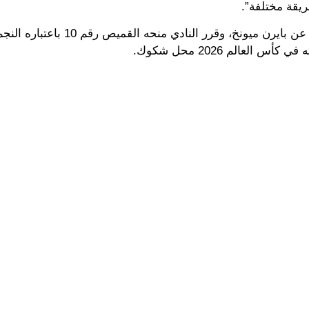
يقة مختلفة”.
وكان موسيالا قد عاد لتوه من إصابة عضلية أبعدته آخر 3 شهور عن بايرن ميونخ، وقرر الناد
لعالم 2026 محل شكوك.