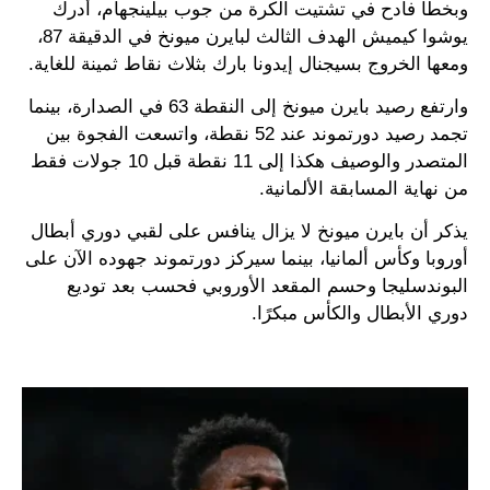
وبخطأ فادح في تشتيت الكرة من جوب بيلينجهام، أدرك
يوشوا كيميش الهدف الثالث لبايرن ميونخ في الدقيقة 87،
ومعها الخروج بسيجنال إيدونا بارك بثلاث نقاط ثمينة للغاية.
وارتفع رصيد بايرن ميونخ إلى النقطة 63 في الصدارة، بينما
تجمد رصيد دورتموند عند 52 نقطة، واتسعت الفجوة بين
المتصدر والوصيف هكذا إلى 11 نقطة قبل 10 جولات فقط
من نهاية المسابقة الألمانية.
يذكر أن بايرن ميونخ لا يزال ينافس على لقبي دوري أبطال
أوروبا وكأس ألمانيا، بينما سيركز دورتموند جهوده الآن على
البوندسليجا وحسم المقعد الأوروبي فحسب بعد توديع
دوري الأبطال والكأس مبكرًا.