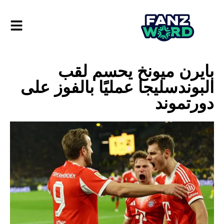
بايرن ميونخ يحسم لقب
البوندسليجا عمليًا بالفوز على
دورتموند