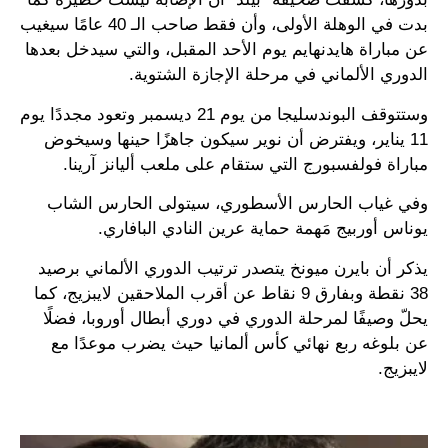
بدت في الوهلة الأولى، وأن فقط صاحب الـ 40 عامًا سيغيب
عن مباراة هايدنهايم يوم الأحد المقبل، والتي سيدخل بعدها
الدوري الألماني في مرحلة الإجازة الشتوية.
وستتوقف البوندسليجا من يوم 21 ديسمبر وتعود مجددًا يوم
11 يناير، ويفترض أن نوير سيكون جاهزًا حينها وسيخوض
مباراة فولفسبورج التي ستقام على ملعب أليانز آرينا.
وفي غياب الحارس الأسطوري، سيتولى الحارس الشاب
يوناس أوربيج مَهمة حماية عرين النادي البافاري.
يذكر أن بايرن ميونخ يتصدر ترتيب الدوري الألماني برصيد
38 نقطة وبفارق 9 نقاط عن أقرب الملاحقين لايبزيج، كما
يحلّ وصيفًا لمرحلة الدوري في دوري أبطال أوروبا، فضلًا
عن بلوغه ربع نهائي كأس ألمانيا حيث يضرب موعدًا مع
لايبزيج.