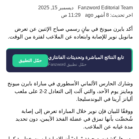
Fanzword Editorial Team
ديسمبر 15, 2025
اخر تحديث: 8 أشهر ago
11:29 ص
أكد بايرن ميونخ في بيانٍ رسمي صباح الإثنين عن تعرض
مانويل نوير للإصابة وابتعاده عن الملاعب لفترة من الوقت.
تابع النتائج المباشرة وتحديثات الفانتازي
حمّل التطبيق
حمّل تطبيق Fanzword
وشارك الحارس الألماني الأسطوري في مباراة بايرن ميونخ
وماينز يوم الأحد، والتي آلت إلى التعادل 2-2 على ملعب
أليانز آرينا في البوندسليجا.
ووفقًا للبيان فإن نوير خلال المباراة تعرض إلى إصابة
شُخصِّت بأنها تمزق في عضلة الفخذ الأيمن، دون تحديد
مدة غيابه عن الملاعب.
بدورها، كشفت صحيفة “بيلد” أن الإصابة ليست خطيرة كما