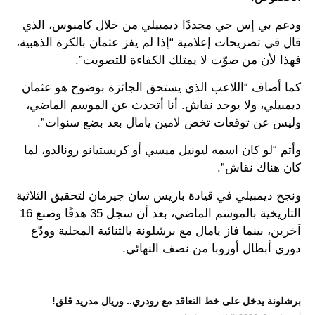
ودعم بي إس جي مجددًا ديمبيلي من خلال كامبوس، الذي
قال في تصريحات إعلامية “إذا لم يفز عثمان بالكرة الذهبية،
فهذا لأن من صوّت لا يمتلك الكفاءة للتصويت”.
كما أضاف “اللاعب الذي يستحق الجائزة بوضوح هو عثمان
ديمبيلي، ولا يوجد نقاش. أنا أتحدث عن الموسم الماضي،
وليس عن توقعات تخص لامين يامال بعد بضع سنوات”.
وأتم “لو كان اسمه ليونيل ميسي أو كريستيانو رونالدو، لما
كان هناك نقاش”.
ونجح ديمبيلي في قيادة باريس سان جيرمان لتحقيق الثلاثية
التاريخية بالموسم الماضي، بعد أن سجل 35 هدفًا وصنع 16
آخرين، بينما فاز يامال مع برشلونة بالثنائية المحلية وودّع
دوري أبطال أوروبا من نصف النهائي.
برشلونة يدخل على خط التعاقد مع رودري.. وريال مدريد قلق!