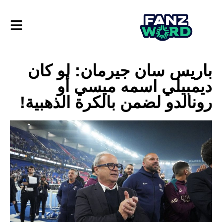
باريس سان جيرمان: لو كان
ديمبيلي اسمه ميسي أو
رونالدو لضمن بالكرة الذهبية!