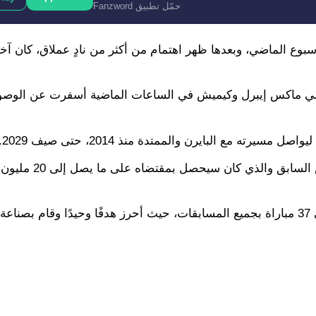
حمّل تطبيق Fanzword
بوع الماضي، وبعدها ظهر اهتمام من أكثر من نادٍ عملاق، كان آ
اضي ماكس إيبرل وكيميش في الساعات الماضية أسفرت عن الوصول
 مع البايرن والممتدة منذ 2014، حتى صيف 2029.
وسيكون راتب كيميش عاليًا، ولكنه أقل إلى حدٍ كبير من ا
ف.