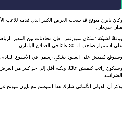
وكان بايرن ميونخ قد سحب العرض الكبير الذي قدمه للاعب الأس
سان جيرمان.
ووفقًا لشبكة “سكاي سبورتس” فإن محادثات بين المدير الري
على استمرار صاحب الـ 30 عامًا في العملاق البافاري.
وسيوقع كيميش على العقود بشكلٍ رسمي في الأسبوع القادم، ليواصل مسيرته
الضرائب.
يذكر أن الدولي الألماني شارك هذا الموسم مع بايرن ميونخ في 37 مباراة بجميع المسابقات، حيث أحرز هدفًا وحيدًا وقام بصناعة 10 أهدا