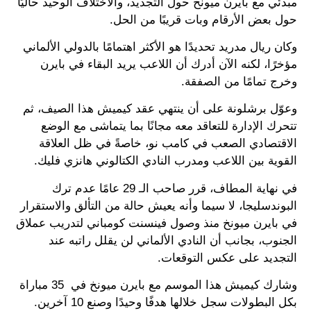
مبدئي مع بايرن ميونخ حول التجديد، والاختلاف الوحيد حاليًا
حول بعض الأرقام وبات قريبًا من الحل.
وكان ريال مدريد تحديدًا هو الأكثر اهتمامًا بالدولي الألماني
مؤخرًا، لكنه الآن أدرك أن اللاعب يريد البقاء في بايرن
وخرج تمامًا من الصفقة.
وعوّل برشلونة على أن ينتهي عقد كيميش هذا الصيف، ثم
تتحرك الإدارة للتعاقد معه مجانًا بما يتماشى مع الوضع
الاقتصادي الصعب في كامب نو، خاصةً في ظل العلاقة
القوية بين اللاعب ومدرب النادي الكتالوني هانزي فليك.
في نهاية المطاف، قرر صاحب الـ 29 عامًا عدم ترك
البوندسليجا، لا سيما وأنه يعيش حالة من التألق والاستقرار
في بايرن ميونخ منذ وصول فينسنت كومباني لتدريب عملاق
الجنوب، بجانب أن النادي الألماني لن يقلل راتبه عند
التجديد على عكس التوقعات.
وشارك كيميش هذا الموسم مع بايرن ميونخ في 35 مباراة
بكل البطولات سجل خلالها هدفًا وحيدًا وصنع 10 آخرين.