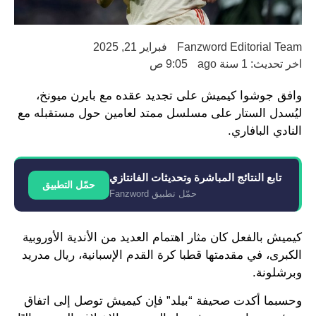
Fanzword Editorial Team
فبراير 21, 2025
اخر تحديث: 1 سنة ago
9:05 ص
وافق جوشوا كيميش على تجديد عقده مع بايرن ميونخ،
ليُسدل الستار على مسلسل ممتد لعامين حول مستقبله مع
النادي البافاري.
تابع النتائج المباشرة وتحديثات الفانتازي
حمّل التطبيق
حمّل تطبيق Fanzword
كيميش بالفعل كان مثار اهتمام العديد من الأندية الأوروبية
الكبرى، في مقدمتها قطبا كرة القدم الإسبانية، ريال مدريد
وبرشلونة.
وحسبما أكدت صحيفة “بيلد” فإن كيميش توصل إلى اتفاق