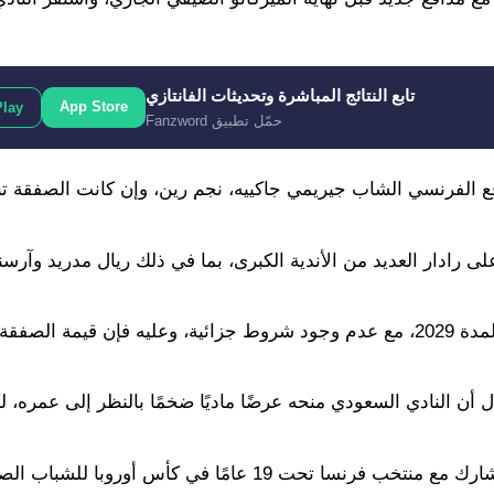
تابع النتائج المباشرة وتحديثات الفانتازي
App Store
Play
حمّل تطبيق Fanzword
افع الفرنسي الشاب جيريمي جاكييه، نجم رين، وإن كانت الصفقة ت
على رادار العديد من الأندية الكبرى، بما في ذلك ريال مدريد وآرس
وكان صاحب الـ 21 عامًا قد جدد عقده في وقت سابق مع رين لمدة 2029، مع عدم وجود شروط جزائية، وعليه فإن 
 أن النادي السعودي منحه عرضًا ماديًا ضخمًا بالنظر إلى عمره، ل
وقضى جاكييه العام الماضي على سبيل الإعارة مع كليرمون، وشارك مع منتخب فرنسا تحت 19 عامًا ف