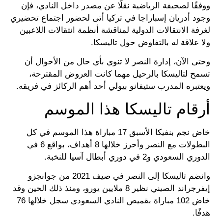
ووفقًا لصحيفة الرياضية نقلًا عن مصدر داخل النادي، فإن
وجود أدريان إسباراجا في تركيا أتى لحضور اجتماع تحضيري
لغرفة الانتقالات الدولية لمناقشة أنظمة انتقالات اللاعبين
ولا علاقة له بالتفاوض حول تاليسكا.
وحتى الآن، إدارة النصر لا تنوي بأي حال من الأحوال أن
تسمح لتاليسكا بالرحيل مهما كانت العروض المقترحة،
ويعتبره المدرب ستيفانو بيولي أحد أهم الركائز في فريقه.
أرقام تاليسكا هذا الموسم
خاض نجم بنفيكا الأسبق 17 مباراة هذا الموسم في كل
البطولات مع النصر وأحرز خلالها 8 أهداف، بواقع 6 في
الدوري السعودي و2 في دوري أبطال آسيا للنخبة.
وانضم تاليسكا إلى النصر في صيف 2021 من جوانجزو
إيفرجراند الصيني نظير 8 ملايين يورو، ومنذ ذلك الحين وقد
خاض 102 مباراة بقميص النادي السعودي سجل خلالها 76
هدفًا.