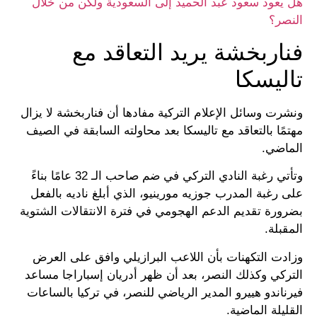
هل يعود سعود عبد الحميد إلى السعودية ولكن من خلال
النصر؟
فناربخشة يريد التعاقد مع
تاليسكا
ونشرت وسائل الإعلام التركية مفادها أن فناربخشة لا يزال
مهتمًا بالتعاقد مع تاليسكا بعد محاولته السابقة في الصيف
الماضي.
وتأتي رغبة النادي التركي في ضم صاحب الـ 32 عامًا بناءً
على رغبة المدرب جوزيه مورينيو، الذي أبلغ ناديه بالفعل
بضرورة تقديم الدعم الهجومي في فترة الانتقالات الشتوية
المقبلة.
وزادت التكهنات بأن اللاعب البرازيلي وافق على العرض
التركي وكذلك النصر، بعد أن ظهر أدريان إسباراجا مساعد
فيرناندو هييرو المدير الرياضي للنصر، في تركيا بالساعات
القليلة الماضية.