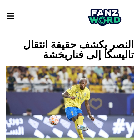
النصر يكشف حقيقة انتقال
تاليسكا إلى فناربخشة