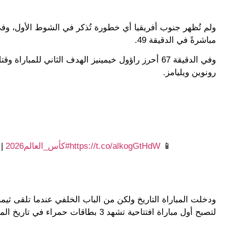
ولم تُظهر جنوب أفريقيا أي خطورة تُذكر في الشوط الأول، وفي
مباشرةً في الدقيقة 49.
وفي الدقيقة 67 أحرز راؤول خيمينيز الهدف الثاني ل
رونوين ويليامز.
📱
https://t.co/alkogGtHdW
#كأس_العالم2026
|
لتصبح أول مباراة افتتاحية تشهد 3 بطاقات حمراء في تاريخ المونديال.