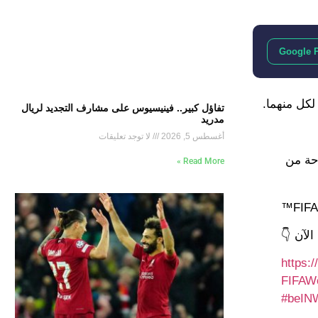
Google 
تفاؤل كبير.. فينيسيوس على مشارف التجديد لريال
مدريد
أغسطس 5, 2026
لا توجد تعليقات
حة من
Read More »
لآن 👇
https:
#beIN