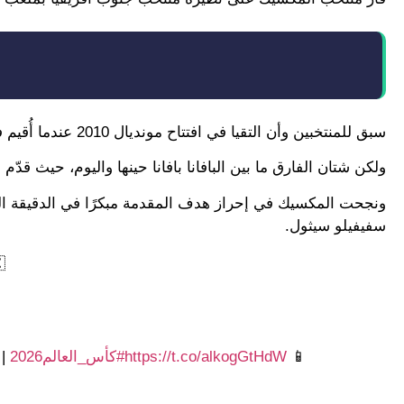
سبق للمنتخبين وأن التقيا في افتتاح مونديال 2010 عندما أُقيم في جنوب أفريقيا، وانتهت المواجهة أنذاك بالتعادل الإيجابي بهدفٍ لكل منهما.
ولكن شتان الفارق ما بين البافانا بافانا حينها واليوم، حيث قدّم ا
ونجحت المكسيك في إحراز هدف المقدمة مبكرًا في الدقيقة ال
سفيفيلو سيثول.
🇲🇽⚽️ جوليا
📱
https://t.co/alkogGtHdW
#كأس_العالم2026
|