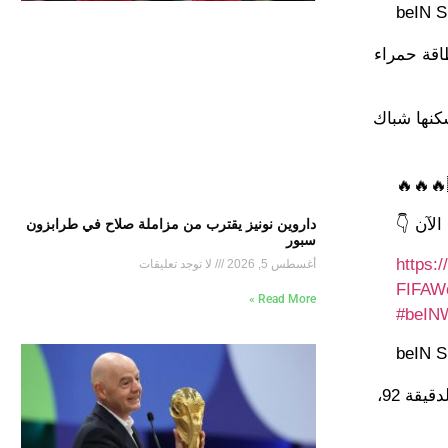
اقة حمراء
أسكنها شباك
لآن 👇
داروين نونيز يقترب من مزاملة صلاح في طرابزون
سبور
https:
أغسطس 5, 2026
لا توجد تعليقات
Read More »
#beIN
ودخلت المباراة التاريخ ولكن من الباب الخلفي عندما تلقى ثيمبا زواني البطاقة الحمراء في الدقيقة 86، ثم سيزار مونتيس في الدقيقة 92،