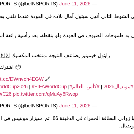
June 11, 2026
— beIN SPORTS (@beINSPORTS)
 الشوط الثاني أنهى سيثول آمال بلاده في العودة عندما تلقى بط
لمباراة وقتل به طموحات الضيوف في العودة ولو بنقطة، بعد رأسية رائعة 
راؤول خيمينيز يضاعف النتيجة لمنتخب المكسيك 🇲🇽🔥🔥🔥
📦 اشترك ا
//t.co/DWnvoh4EGW
🔗
#مونديال2026
|
#كأس_العالم
#FIFAWorldCup2026
|
#FIFAWorldCup
|
WC26
pic.twitter.com/qMuAy6Rwop
June 11, 2026
— beIN SPORTS (@beINSPORTS)