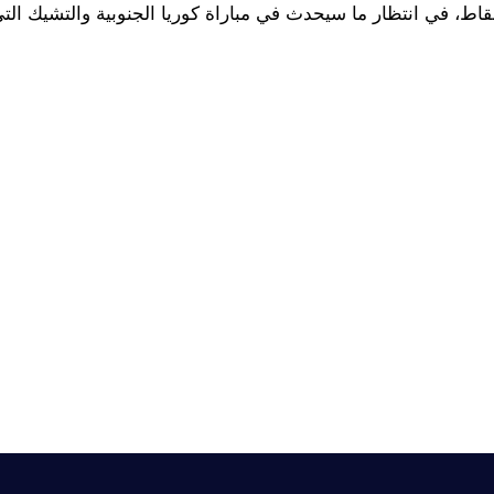
ه النتيجة تتصدر المكسيك المجموعة الأولى مؤقتًا برصيد 3 نقاط، في انتظار ما سيحدث في مباراة كوريا الجنوبية و