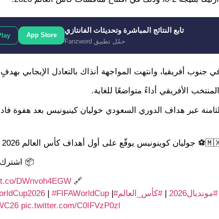
تابع النتائج المباشرة وتحديثات الفانتازي
App Store
Play
حمّل تطبيق Fanzword
لمنتخب الأفريقي أداءً متواضعًا للغاية.
ثامنة عبر هداف الدوري السعودي خوليان كينيونيس بعد هفوة فاد
ن كوينونيس يوقّع على أول أهداف كأس العالم FIFA 2026™
📦 اشترك ا
//t.co/DWnvoh4EGW
🔗
#مونديال2026
|
#كأس_العالم
#FIFAWorldCup2026
|
#FIFAWorldCup
|
WC26
pic.twitter.com/C0IFVzP0zl