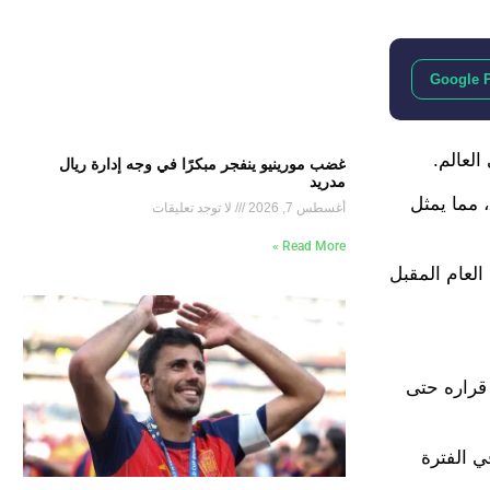
Google 
غضب مورينيو ينفجر مبكرًا في وجه إدارة ريال
مدريد
وحسبما أشارت تقارير صحفية إسبانية فإن المغرب قدّم عرضًا لبيتارش يقضي بمشاركته مع المنتخب الأول في كأس العالم 2026، مما يمثل
أغسطس 7, 2026
لا توجد تعليقات
Read More »
حت 21 عامًا هذا العام، وبدايةً من العام المقبل
قراره حتى
ي الفترة