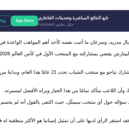
تابع النتائج المباشرة وتحديثات الفانتازي
App Store
Play
حمّل تطبيق Fanzword
على الجانب الآخر، فإن إسبانيا تريد أخذ الأمر بالتدريج، بحيث يشارك تياجو مع منتخب الشباب ت
، وأن اللاعب متأكد تمامًا من هذا الخيار ويراه الأفضل لمسيرته.
 سؤاله حول أي منتخب سيمثّل، حيث اكتفى بالقول أنه لم يحسم 
قد استقر الرأي لديها على أن تمثيل إسبانيا هو الأكثر منطقية له ف