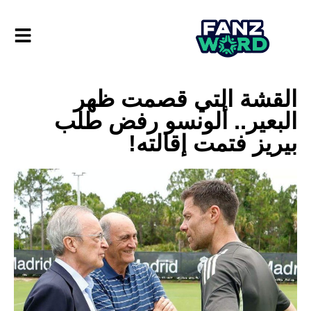
القشة التي قصمت ظهر
البعير.. ألونسو رفض طلب
بيريز فتمت إقالته!