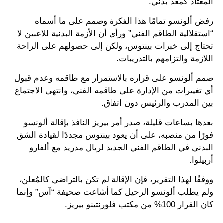
المعتاد كمعد بدني.
رفض ألونسو تمامًا هذا الفكرة وصمم على ما أسماه
“استقلالية الطاقم الفني” ورأى أن الأزمة البدنية للاعبين لا
تحتاج إلى خبرات بينتوس، ولكن إلى حصولهم على الراحة
اللازمة والتزامهم بالتدريبات.
صمم ألونسو على قراره بالاستمرار مع طاقمه وعدم قبول
أي تغييرات من الإدارة على طاقمه الفني، وانتهى الاجتماع
بين المدرب والرئيس دون اتفاق.
بعدها بساعات قليلة، صدر أمر بيريز النافذ بإقالة ألونسو
فورًا من منصبه، على أن يعود بينتوس مجددًا لقيادة الشق
البدني في الطاقم الفني الجديد لريال مدريد مع ألفارو
أربيلوا.
ووفقًا لهذا التقرير، فإن الإقالة لم تكن بالتراضي كالمُعلن،
ولم يطلب ألونسو الرحيل كما أشاعت صحيفة “آس” وإنما
كان القرار 100% من مكتب فلورنتينو بيريز.