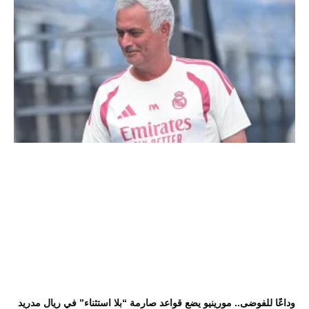
وداعًا للفوضى.. مورينيو يضع قواعد صارمة “بلا استثناء” في ريال مدريد