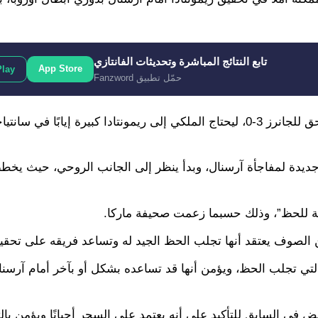
تابع النتائج المباشرة وتحديثات الفانتازي
App Store
Play
حمّل تطبيق Fanzword
وكانت مباراة الذهاب في ملعب الإمارات قد انتهت بانتصار ساحق للجانرز 3-0، ليحتاج الملكي إلى ريمونتادا كبيرة إيابًا
ة جديدة لمفاجأة آرسنال، وبدأ ينظر إلى الجانب الروحي، حيث يخ
بة للحظ”، وذلك حسبما زعمت صحيفة ماركا.
 الصوف يعتقد أنها تجلب الحظ الجيد له وتساعد فريقه على تحقيق
يذته” الخاصة التي تجلب الحظ، ويؤمن أنها قد تساعده بشكل أو بآخر أمام آرس
 في السابق للتأكيد على أنه يعتمد على السحر أحيانًا ويؤمن بال