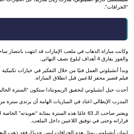
“الخرافات”.
والفوز بفارق 4 أهداف لبلوغ نصف النهائي.
وبدأ أنشيلوتي العمل فنيًا من خلال التفكير في خيارات تكتيكي
فيلم قصير محفز للاعبين قبل انطلاق المباراة.
أحدث حيل أنشيلوتي لتحقيق الريمونتادا ستكون “السترة الجال
المدرب الإيطالي اعتاد في المباريات الهامة أن يرتدي سترة من
ويعتبر صاحب الـ 63 عامًا هذه السترة بمثابة “تعو
قراراته وحتى في توفيق اللاعبين داخل الملعب.
إيمان أنشيلوتي بمثل هذه الخرافات ليس جديدًا، فقد ذهب البعض