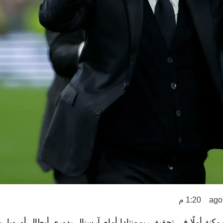
1:20 م
نة أملًا في تحقيق ريمونتادا أمام آرسنال بدوري أبطال أوروبا، 