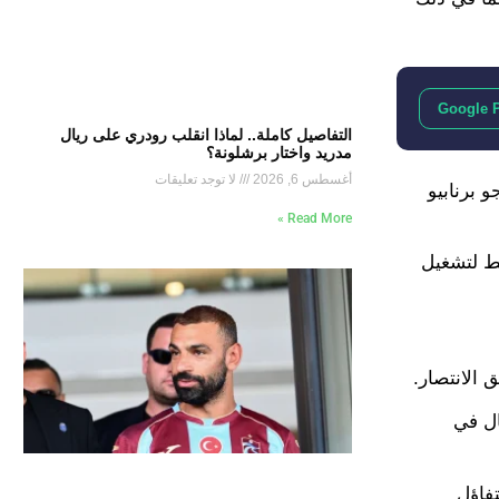
Google 
التفاصيل كاملة.. لماذا انقلب رودري على ريال
مدريد واختار برشلونة؟
أغسطس 6, 2026
لا توجد تعليقات
 في سانتياجو برنابيو
Read More »
طط لتشغيل
 الانتصار.
نال في
تفاؤل