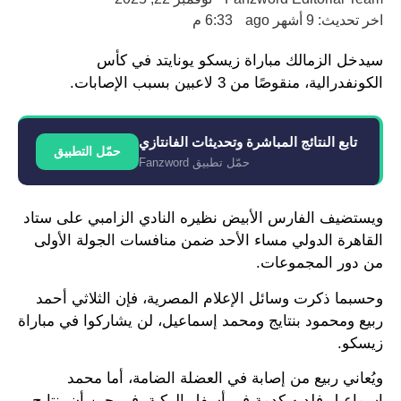
اخر تحديث: 9 أشهر ago
6:33 م
سيدخل الزمالك مباراة زيسكو يونايتد في كأس
الكونفدرالية، منقوصًا من 3 لاعبين بسبب الإصابات.
تابع النتائج المباشرة وتحديثات الفانتازي
حمّل التطبيق
حمّل تطبيق Fanzword
ويستضيف الفارس الأبيض نظيره النادي الزامبي على ستاد
القاهرة الدولي مساء الأحد ضمن منافسات الجولة الأولى
من دور المجموعات.
وحسبما ذكرت وسائل الإعلام المصرية، فإن الثلاثي أحمد
ربيع ومحمود بنتايج ومحمد إسماعيل، لن يشاركوا في مباراة
زيسكو.
ويُعاني ربيع من إصابة في العضلة الضامة، أما محمد
إسماعيل فلديه كدمة في أسفل الركبة، في حين أن بنتايج