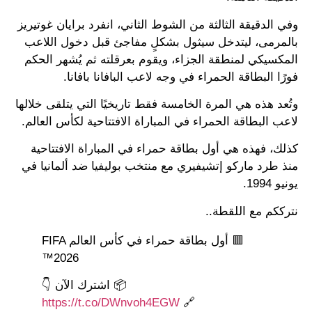
وفي الدقيقة الثالثة من الشوط الثاني، انفرد برايان غوتيريز
بالمرمى، ليتدخل سيثول بشكلٍ مفاجئ قبل دخول اللاعب
المكسيكي لمنطقة الجزاء، ويقوم بعرقلته ثم يُشهر الحكم
فورًا البطاقة الحمراء في وجه لاعب البافانا بافانا.
وتُعد هذه هي المرة الخامسة فقط تاريخيًا التي يتلقى خلالها
لاعب البطاقة الحمراء في المباراة الافتتاحية لكأس العالم.
كذلك، فهذه هي أول بطاقة حمراء في المباراة الافتتاحية
منذ طرد ماركو إتشيفيري مع منتخب بوليفيا ضد ألمانيا في
يونيو 1994.
نترككم مع اللقطة..
🟥 أول بطاقة حمراء في كأس العالم FIFA
2026™
📦 اشترك الآن 👇
https://t.co/DWnvoh4EGW
🔗