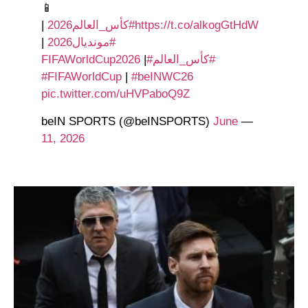
📱
https://t.co/alkogGtHdW
#كأس_العالم2026
|
#مونديال2026
|
#كأس_العالم
#FIFAWorldCup2026
|
#FIFAWorldCup
|
#beINWC26
pic.twitter.com/uHVPaboQ9Z
June
— beIN SPORTS (@beINSPORTS)
11, 2026