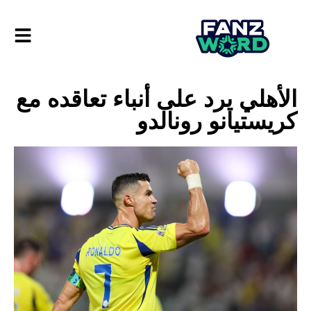
الأهلي يرد على أنباء تعاقده مع
كريستيانو رونالدو