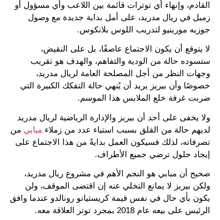
القادم، وإنهاء أي توترات قائمة بين اللاعب وأي مسؤول أو
زميل في ريال مدريد، على أمل بداية جديدة مع وصول
جوزيه مورينيو لتدريب اللوس بلانكوس.
لا يتوقع أن يكون الاجتماع عاصفًا، بل على النقيض،
ستسوده حالة من الودية والتفاهم، والهدف هو تقريب
وجهات النظر من أجل المصلحة العامة لريال مدريد،
خصوصًا وأن بيريز يريد أن يُنهي حالة التفكك الكبيرة التي
ضربت غرفة خلع الملابس هذا الموسم.
ولا يخفى على أحد أن بيريز والإدارة الرياضية لريال مدريد
لديهم حالة من القلق بسبب استياء عدد من زملاء
مبابي
من
تصرفاته، لذلك فسيكون العمل بدايةً من هذا الاجتماع على
إيجاد حلول ترضي جميع الأطراف.
صحيح أن مبابي هو النجم الأهم في مشروع ريال مدريد،
ولكن بيريز لا يمانع التخلي عنه إن اقتضى الموقف، ولن
يكون بأي حال في نفس قيمة كريستيانو رونالدو عندما وافق
الرئيس على بيعه عام 2018 بمجرد توتر العلاقة معه.