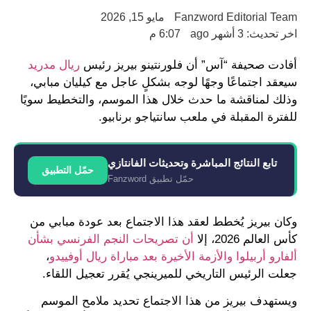
Fanzword Editorial Team
مايو 15, 2026
اخر تحديث: 3 أشهر ago
6:07 م
أفادت صحيفة “آس” أن فلورنتينو بيريز رئيس
ريال مدريد
سيعقد اجتماعًا وجهًا لوجه بشكلٍ عاجل مع كيليان مبابي،
وذلك لمناقشة ما حدث خلال هذا الموسم، والتخطيط سويًا
للفترة المقبلة في ملعب سانتياجو برنابيو.
تابع النتائج المباشرة وتحديثات الفانتازي
حمّل التطبيق
حمّل تطبيق Fanzword
وكان بيريز يُخطط لعقد هذا الاجتماع بعد عودة مبابي من
كأس العالم 2026، إلا
أن تصريحات النجم الفرنسي بشأن
ألفارو أربيلوا والأزمة الأخيرة بعد مباراة ريال أوفييدو
،
جعلت الرئيس التاريخي للميرينجي يُقرر تعجيل اللقاء.
ويستهدف بيريز من هذا الاجتماع تحديد ملامح الموسم