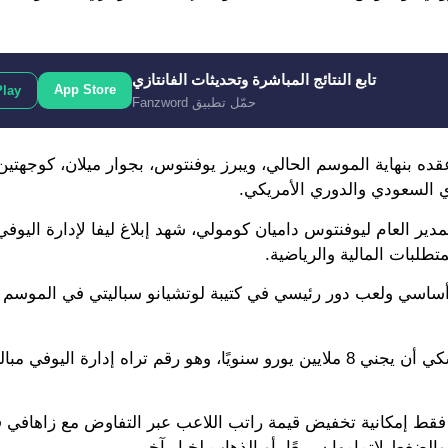
تابع النتائج المباشرة وتحديثات الفانتازي
App Store
Play
حمّل تطبيق Fanzword
ده بنهاية الموسم الحالي، ويبرز يوفنتوس، بجوار ميلان، كوجهتين
مدير العام ليوفنتوس داميان كومولي، شهد إبلاغ ليفا لإدارة اليوفي
تطلبات المالية والرياضية.
أساسي ولعب دور رئيسي في كتيبة لوتشيانو سباليتي في الموسم ا
لكن المطلب المادي يظل الأزمة الوحيدة، حيث يُريد ليفاندوفسكي أن يجني 8 ملايين يورو سنويًا، وهو رقم تراه إدار
قط إمكانية تخفيض قيمة راتب اللاعب عبر التفاوض مع زاهافي في
الضغط لإتمامها سريعًا، أو الذهاب لخيار آخر.