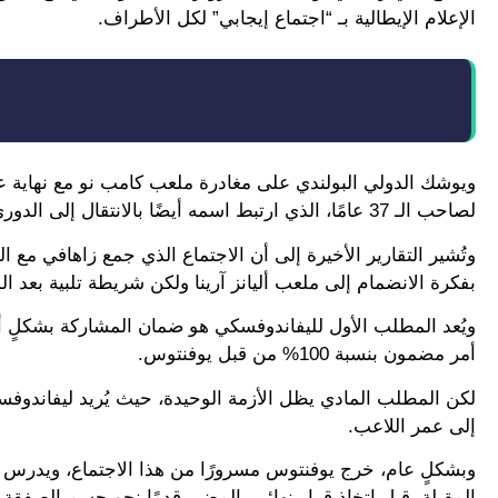
الإعلام الإيطالية بـ “اجتماع إيجابي” لكل الأطراف.
ويوشك الدولي البولندي على مغادرة ملعب كامب نو مع نهاية عق
لصاحب الـ 37 عامًا، الذي ارتبط اسمه أيضًا بالانتقال إلى الدوري السعودي والدوري الأمريكي.
وتُشير التقارير الأخيرة إلى أن الاجتماع الذي جمع زاهافي مع ال
بفكرة الانضمام إلى ملعب أليانز آرينا ولكن شريطة تلبية بعد الم
ويُعد المطلب الأول لليفاندوفسكي هو ضمان المشاركة بشكلٍ 
أمر مضمون بنسبة 100% من قبل يوفنتوس.
إلى عمر اللاعب.
وبشكلٍ عام، خرج يوفنتوس مسرورًا من هذا الاجتماع، ويدرس ف
المقبلة، قبل اتخاذ قرار نهائي بالمضي قدمًا نحو حسم الصفقة و