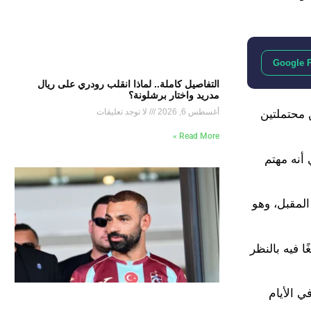
Google 
التفاصيل كاملة.. لماذا انقلب رودري على ريال
مدريد واختار برشلونة؟
أغسطس 6, 2026
لا توجد تعليقات
 محتملتين
Read More »
 أنه مهتم
لمقبل، وهو
ة اليوفي مبالغًا فيه بالنظر
 الأيام