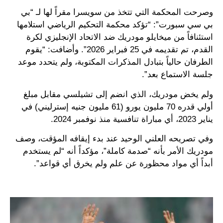
وصرحت المحكمة التي تتخذ من سويسرا مقراً لها لـ “بي
بي سي سبورت”: “تؤكد محكمة التحكيم الرياضي استلامها
استئنافاً من ميخايلو مودريك ضد الاتحاد الإنجليزي لكرة
القدم، تم تقديمه في 25 فبراير 2026”. وأضافت: “يقوم
الطرفان حالياً بتبادل المذكرات المكتوبة، ولم يتحدد موعد
جلسة الاستماع بعد”.
ولم يخض مودريك، الذي انضم إلى تشيلسي مقابل مبلغ
أولي قدره 70 مليون يورو (61 مليون جنيه إسترليني) في
يناير 2023، أي مباراة تنافسية منذ نوفمبر 2024.
وفي تصريحه العلني الوحيد عند بدء إيقافه المؤقت، وصف
مودريك الأمر بأنه “صدمة كاملة”، مؤكداً أنه “لم يستخدم
أبداً أي مواد محظورة عن علم ولم يخرق أي قواعد”.