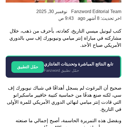
Fanzword Editorial Team
نوفمبر 30, 2025
اخر تحديث: 8 أشهر ago
9:43 ص
كتب ليونيل ميسي التاريخ، كعادته، بأحرف من ذهب، خلال
مشاركته في مباراة إنتر ميامي ونيويورك إف سي بالدوري
الأمريكي صباح الأحد.
تابع النتائج المباشرة وتحديثات الفانتازي
حمّل التطبيق
حمّل تطبيق Fanzword
صحيح أن البرغوث لم يسجل أهدافًا في شباك نيويورك إف
سي، لكنه صنع هدفًا من خماسية كتيبة خافيير ماسكيرانو
التي قادت إنتر ميامي لنهائي الدوري الأمريكي للمرة الأولى
في التاريخ.
وبفضل هذه التمريرة الحاسمة، أصبح إجمالي ما صنعته