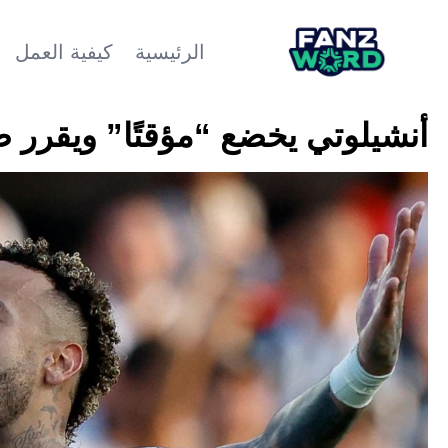
الرئيسية
كيفية العمل
أنشيلوتي يخضع “مؤقتًا” ويقرر ض