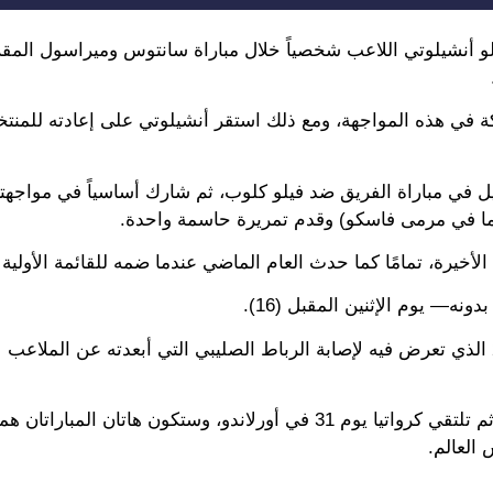
تضي أن يراقب كارلو أنشيلوتي اللاعب شخصياً خلال مباراة سانتوس وميراسول الم
ة في هذه المواجهة، ومع ذلك استقر أنشيلوتي على إعادته للمنتخ
ي 15 فبراير؛ حيث شارك كبديل في مباراة الفريق ضد فيلو كلوب، ثم شارك أساسياً في مواجه
هما في مرمى فاسكو) وقدم تمريرة حاسمة واحدة.
أخيرة، تمامًا كما حدث العام الماضي عندما ضمه للقائمة الأولية 
نه— يوم الإثنين المقبل (16).
ولم يرتدي نيمار قميص منتخب البرازيل منذ توقف أكتوبر 2023 الذي تعرض فيه لإصابة الرباط الصليبي التي أبعدته عن ال
الجدير بالذكر أن البرازيل ستواجه فرنسا يوم 26 في بوسطن، ثم تلتقي كرواتيا يوم 31 في أورلاندو، وستكون هاتان 
 العالم.