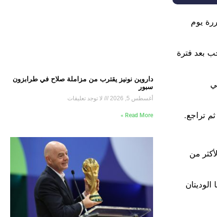
قررة يوم
ب بعد فترة
داروين نونيز يقترب من مزاملة صلاح في طرابزون
تي
سبور
أغسطس 5, 2026
لا توجد تعليقات
ثم تراجع.
Read More »
ملاعب لأكثر من
المباراتان هما الوديتان