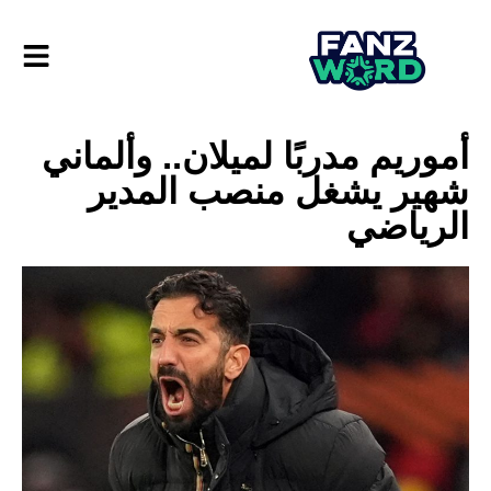
أموريم مدربًا لميلان.. وألماني
شهير يشغل منصب المدير
الرياضي