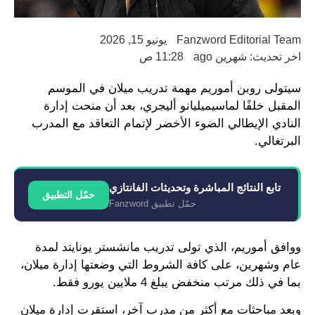
Fanzword Editorial Team
يونيو 15, 2026
اخر تحديث: شهرين ago
11:28 ص
سيتولى روبن أموريم مهمة تدريب ميلان في الموسم
المقبل خلفًا لماسيميليانو أليجري، بعد أن منحت إدارة
النادي الإيطالي الضوء الأخضر لإتمام التعاقد مع المدرب
البرتغالي.
تابع النتائج المباشرة وتحديثات الفانتازي
حمّل التطبيق
حمّل تطبيق Fanzword
ووافق أموريم، الذي تولى تدريب مانشستر يونايتد لمدة
عام وشهرين، على كافة الشروط التي وضعتها إدارة ميلان،
بما في ذلك مرتب منخفض يبلغ 4 ملايين يورو فقط.
وبعد مباحثات مع أكثر من مدرب آخر، استقرت إدارة ميلان