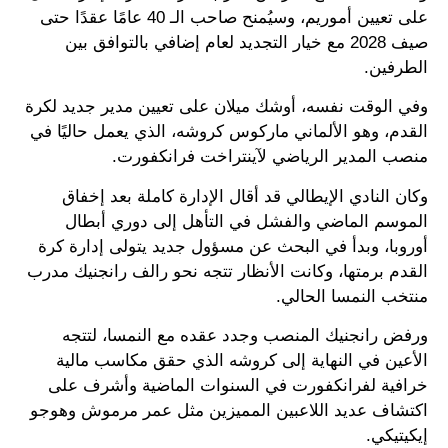
على تعيين أموريم، وسيُمنح صاحب الـ 40 عامًا عقدًا حتى
صيف 2028 مع خيار التجديد لعام إضافي بالتوافق بين
الطرفين.
وفي الوقت نفسه، أوشك ميلان على تعيين مدير جديد لكرة
القدم، وهو الألماني ماركوس كروشه، الذي يعمل حاليًا في
منصب المدير الرياضي لآينتراخت فرانكفورت.
وكان النادي الإيطالي قد أقال الإدارة كاملة بعد إخفاق
الموسم الماضي والفشل في التأهل إلى دوري أبطال
أوروبا، وبدأ في البحث عن مسؤول جديد يتولى إدارة كرة
القدم برمتها، وكانت الأنظار تتجه نحو رالف رانجنيك مدرب
منتخب النمسا الحالي.
ورفض رانجنيك المنصب وجدد عقده مع النمسا، لتتجه
الأعين في النهاية إلى كروشه الذي حقق مكاسب مالية
خرافية لفرانكفورت في السنوات الماضية وأشرف على
اكتشاف عديد اللاعبين المميزين مثل عمر مرموش وهوجو
إيكيتيكي.