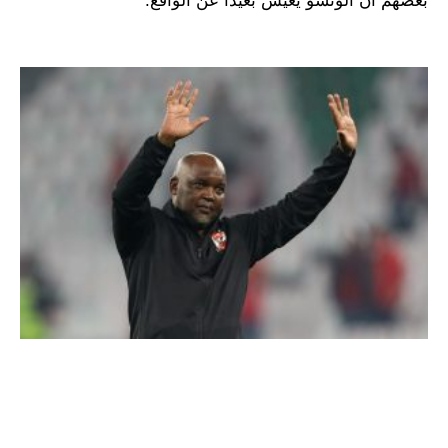
بعضهم أن ألونسو يعيش بعيدًا عن الواقع.