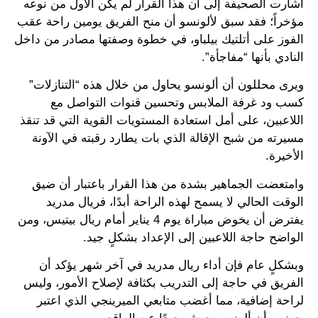
أشارت الصحيفة إلى أن هذا القرار لم يكن الأول من نوعه
مؤخراً؛ فقد سبق لألونسو أن منح الفريق يومين راحة عقب
الفوز على أتلتيك بيلباو، في خطوة وصفتها مصادر من داخل
النادي بأنها “مفاجأة”.
ويرى محللون أن ألونسو يحاول من خلال هذه “التنازلات”
كسب ود غرفة الملابس وتحسين قنوات التواصل مع
اللاعبين، على أمل استعادة المستويات القوية التي قد تنقذ
مسيرته من شبح الإقالة الذي بات يطارد رقبته في الآونة
الأخيرة.
وامتعضت الجماهير بشدة من هذا القرار باعتبار أن ضيق
الوقت الحالي لا يسمح لهذه الراحة أبدًا، فريال مدريد
يفترض أن يخوض مباراة يوم 4 يناير أمام ريال بيتيس، ومن
الواضح حاجة اللاعبين إلى الإعداد بشكلٍ جيد.
وبشكلٍ عام فإن أداء ريال مدريد في آخر شهر يؤكد أن
الفريق في حاجة إلى التدريب بكثافة لإصلاح الأمور، وليس
لراحة إضافية، مما أغضب متابعي الميرينجي الذي اعتبر