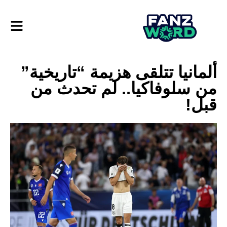
ألمانيا تتلقى هزيمة “تاريخية”
من سلوفاكيا.. لم تحدث من
قبل!