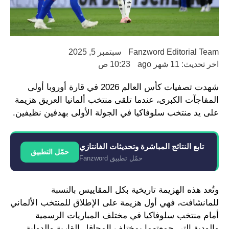
Fanzword Editorial Team
سبتمبر 5, 2025
اخر تحديث: 11 شهر ago
10:23 ص
شهدت تصفيات كأس العالم 2026 في قارة أوروبا أولى
المفاجآت الكبرى، عندما تلقى منتخب ألمانيا العريق هزيمة
على يد منتخب سلوفاكيا في الجولة الأولى بهدفين نظيفين.
تابع النتائج المباشرة وتحديثات الفانتازي
حمّل التطبيق
حمّل تطبيق Fanzword
وتُعد هذه الهزيمة تاريخية بكل المقاييس بالنسبة
للمانشافت، فهي أول هزيمة على الإطلاق للمنتخب الألماني
أمام منتخب سلوفاكيا في مختلف المباريات الرسمية
والودية التي جمعتهما بمختلف المحافل القارية والدولية.