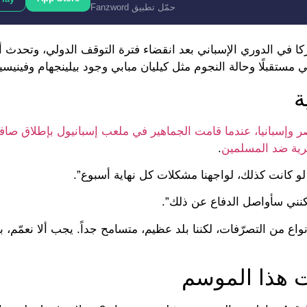
حمّل تطبيق Fanzword
ا في الدوري الإسباني بعد انقضاء فترة التوقف الدولي، وتحدث أر
 مستقبلًا وحالة النجوم مثل كيليان مبابي وجود بيلينجهام وفينيس
ة
 وإسبانيا، عندما قامت الجماهير في ملعب إسبانيول بإطلاق صا
رية ضد المسلمين
.
. لو كانت كذلك، لواجهنا مشكلات كل نهاية أسبوع”.
لكنني سأواصل الدفاع عن ذلك”.
اع من التصرّفات، لكننا بلد عظيم، متسامح جداً. يجب ألا نعمّم، 