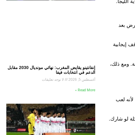
أرض بعد
قف إيجابية
مكنة. ومع ذلك،
إنفانتينو يقايض المغرب: نهائي مونديال 2030 مقابل
الدعم في انتخابات فيفا
أغسطس 5, 2026
لا توجد تعليقات
Read More »
لأنه لعب
ة لو شارك.