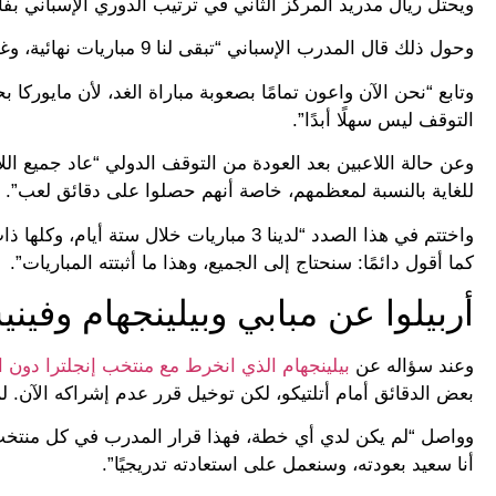
ويحتل ريال مدريد المركز الثاني في ترتيب الدوري الإسباني بفارق 4 نقاط عن المتصدر برشلونة، مع بقاء 9 جولات فقط على نهاية 
وحول ذلك قال المدرب الإسباني “تبقى لنا 9 مباريات نهائية، وغدًا هي المباراة الأولى (مباراة ريال مايوركا)”.
وتابع “نحن الآن واعون تمامًا بصعوبة مباراة الغد، لأن مايورك
التوقف ليس سهلًا أبدًا”.
وعن حالة اللاعبين بعد العودة من التوقف الدولي “عاد جميع الل
للغاية بالنسبة لمعظمهم، خاصة أنهم حصلوا على دقائق لعب”.
واختتم في هذا الصدد “لدينا 3 مباريات خل
كما أقول دائمًا: سنحتاج إلى الجميع، وهذا ما أثبتته المباريات”.
أربيلوا عن مبابي وبيلينجهام وفي
وعند سؤاله عن
بيلينجهام الذي انخرط مع منتخب إنجلترا دون ا
بعض الدقائق أمام أتلتيكو، لكن توخيل قرر عدم إشراكه الآن. ل
وواصل “لم يكن لدي أي خطة، فهذا قرار المدرب في كل منتخب
أنا سعيد بعودته، وسنعمل على استعادته تدريجيًا”.