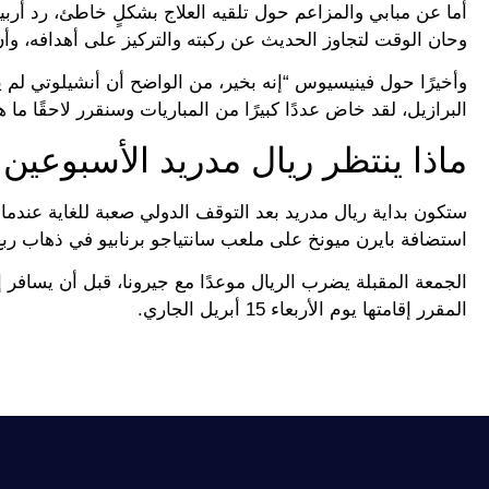
أما عن مبابي والمزاعم حول تلقيه العلاج بشكلٍ خاطئ، رد أربيلو
وحان الوقت لتجاوز الحديث عن ركبته والتركيز على أهدافه، وأن
وأخيرًا حول فينيسيوس “إنه بخير، من الواضح أن أنشيلوتي لم يم
البرازيل، لقد خاض عددًا كبيرًا من المباريات وسنقرر لاحقًا ما ه
ماذا ينتظر ريال مدريد الأسبوعين 
استضافة بايرن ميونخ على ملعب سانتياجو برنابيو في ذهاب ربع 
الجمعة المقبلة يضرب الريال موعدًا مع جيرونا، قبل أن يسافر إلى
المقرر إقامتها يوم الأربعاء 15 أبريل الجاري.