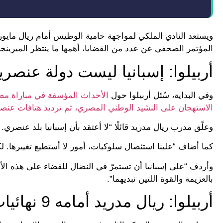
ويستعد النادي الملكي لمواجهة حامية الوطيس أمام ريال مايورك
المؤتمر الصحفي عن عدد من القضايا، أهمها ما ينتظر الميرينجي
أربيلوا: إسبانيا ليست دولة عنصري
وفي البداية، سُئل أربيلوا حول
الأحداث المؤسفة في مباراة مصر
الاستهجان على النشيد الوطني المصري، ثم ترديد هتافات عنص
وعلّق مدرب ريال مدريد قائلًا “لا أعتقد بأن إسبانيا بلد عنصري
كما أضاف “علينا استئصال سلوكيات، أمور لا أستطيع تغييرها. 
وأردف “على إسبانيا أن تستمرّ في النضال للقضاء على هذه الأنو
بالعزيمة والقوة اللتين نبديهما”.
أربيلوا: ريال مدريد أمامه 9 نهائيات هذا الموسم