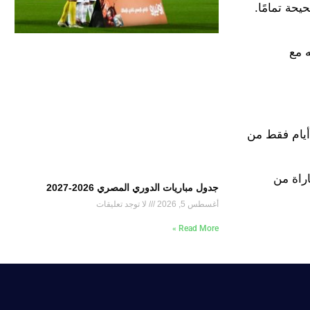
يحة تمامًا.
ه مع
داية ريال مدريد بعد التوقف الدولي صعبة للغاية عندما يواجه ريال مايوركا في ملعب سون مويكس يوم السبت، وقبل 3 أيام فقط من
اراة من
جدول مباريات الدوري المصري 2026-2027
أغسطس 5, 2026
لا توجد تعليقات
Read More »