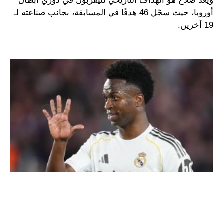
ويُعد صلاح هو الهداف التاريخي لليفربول في دوري أبطال
أوروبا، حيث سجّل 46 هدفًا في المسابقة، بجانب صناعته لـ
19 آخرين.