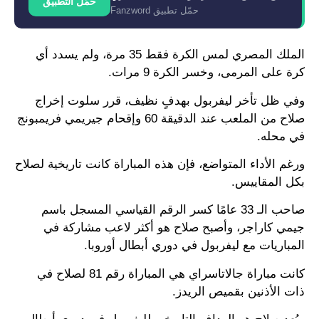
حمّل التطبيق
حمّل تطبيق Fanzword
الملك المصري لمس الكرة فقط 35 مرة، ولم يسدد أي
كرة على المرمى، وخسر الكرة 9 مرات.
وفي ظل تأخر ليفربول بهدفٍ نظيف، قرر سلوت إخراج
صلاح من الملعب عند الدقيقة 60 وإقحام جيريمي فريمبونج
في محله.
ورغم الأداء المتواضع، فإن هذه المباراة كانت تاريخية لصلاح
بكل المقاييس.
صاحب الـ 33 عامًا كسر الرقم القياسي المسجل باسم
جيمي كاراجر، وأصبح صلاح هو أكثر لاعب مشاركة في
المباريات مع ليفربول في دوري أبطال أوروبا.
كانت مباراة جالاتاسراي هي المباراة رقم 81 لصلاح في
ذات الأذنين بقميص الريدز.