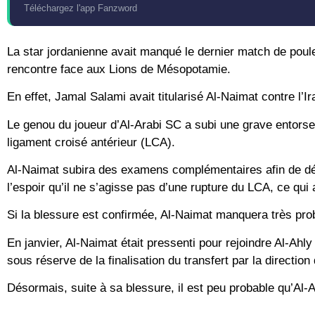
Téléchargez l'app Fanzword
La star jordanienne avait manqué le dernier match de poule c
rencontre face aux Lions de Mésopotamie.
En effet, Jamal Salami avait titularisé Al-Naimat contre l’I
Le genou du joueur d’Al-Arabi SC a subi une grave entorse e
ligament croisé antérieur (LCA).
Al-Naimat subira des examens complémentaires afin de déter
l’espoir qu’il ne s’agisse pas d’une rupture du LCA, ce qui
Si la blessure est confirmée, Al-Naimat manquera très pr
En janvier, Al-Naimat était pressenti pour rejoindre Al-Ahly
sous réserve de la finalisation du transfert par la directio
Désormais, suite à sa blessure, il est peu probable qu’Al-A