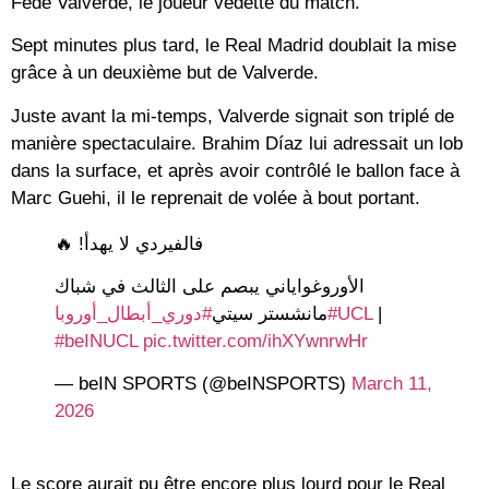
Fede Valverde, le joueur vedette du match.
Sept minutes plus tard, le Real Madrid doublait la mise
grâce à un deuxième but de Valverde.
Juste avant la mi-temps, Valverde signait son triplé de
manière spectaculaire. Brahim Díaz lui adressait un lob
dans la surface, et après avoir contrôlé le ballon face à
Marc Guehi, il le reprenait de volée à bout portant.
فالفيردي لا يهدأ! 🔥
الأوروغواياني يبصم على الثالث في شباك
#دوري_أبطال_أوروبا
مانشستر سيتي
#UCL
|
#beINUCL
pic.twitter.com/ihXYwnrwHr
— beIN SPORTS (@beINSPORTS)
March 11,
2026
Le score aurait pu être encore plus lourd pour le Real