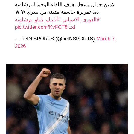
لامين جمال يسجل هدف اللقاء الوحيد لـبرشلونة
بعد تمريرة حاسمة متقنة من بيدري 🎯🔥
#الدوري_الاسباني
#أتلتيك_بلباو_برشلونة
pic.twitter.com/KvFCT8iLxt
— beIN SPORTS (@beINSPORTS)
March 7,
2026