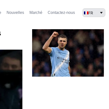
FR
e
Nouvelles
Marché​
Contactez-nous
s