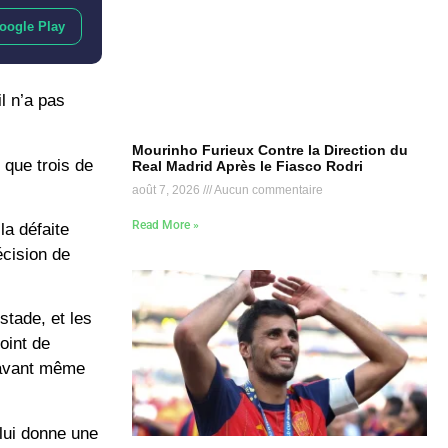
oogle Play
l n’a pas
Mourinho Furieux Contre la Direction du
 que trois de
Real Madrid Après le Fiasco Rodri
août 7, 2026
Aucun commentaire
Read More »
la défaite
écision de
stade, et les
oint de
 avant même
lui donne une