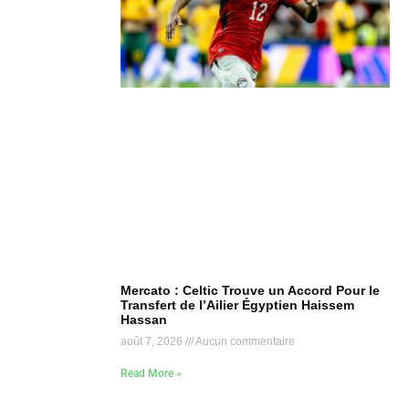
Mercato : Celtic Trouve un Accord Pour le
Transfert de l’Ailier Égyptien Haissem
Hassan
août 7, 2026
Aucun commentaire
Read More »