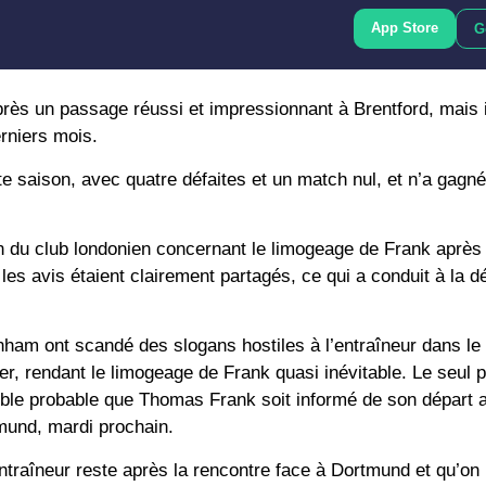
App Store
G
rès un passage réussi et impressionnant à Brentford, mais i
erniers mois.
 saison, avec quatre défaites et un match nul, et n’a gagné
on du club londonien concernant le limogeage de Frank après 
les avis étaient clairement partagés, ce qui a conduit à la d
ham ont scandé des slogans hostiles à l’entraîneur dans le 
r, rendant le limogeage de Frank quasi inévitable. Le seul p
emble probable que Thomas Frank soit informé de son départ
mund, mardi prochain.
traîneur reste après la rencontre face à Dortmund et qu’on 