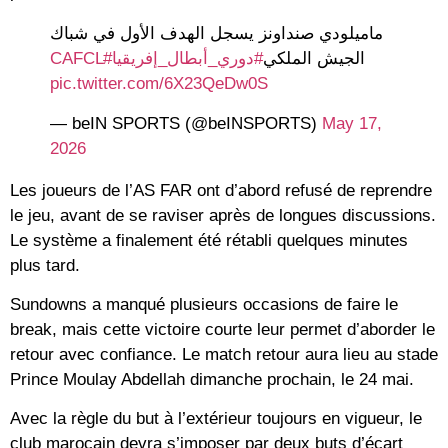
ماميلودي صنداونز يسجل الهدف الأول في شباك
#CAFCL
#دوري_أبطال_إفريقيا
الجيش الملكي
pic.twitter.com/6X23QeDw0S
— beIN SPORTS (@beINSPORTS)
May 17,
2026
Les joueurs de l’AS FAR ont d’abord refusé de reprendre
le jeu, avant de se raviser après de longues discussions.
Le système a finalement été rétabli quelques minutes
plus tard.
Sundowns a manqué plusieurs occasions de faire le
break, mais cette victoire courte leur permet d’aborder le
retour avec confiance. Le match retour aura lieu au stade
Prince Moulay Abdellah
dimanche prochain, le 24 mai.
Avec la règle du
but à l’extérieur
toujours en vigueur, le
club marocain devra s’imposer par deux buts d’écart