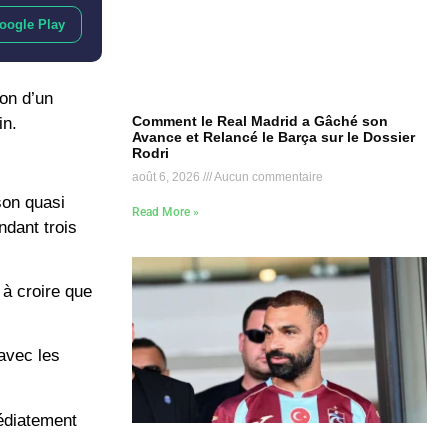
oogle Play
on d’un
Comment le Real Madrid a Gâché son
in.
Avance et Relancé le Barça sur le Dossier
Rodri
août 6, 2026
Aucun commentaire
son quasi
Read More »
ndant trois
 à croire que
 avec les
médiatement