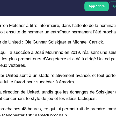
App Store
G
 Fletcher à titre intérimaire, dans l’attente de la nominati
voit ensuite de nommer un entraîneur permanent l’été procha
n de United : Ole Gunnar Solskjaer et Michael Carrick.
squ’il a succédé à José Mourinho en 2019, réalisant une sai
les plus prometteurs d’Angleterre et a déjà dirigé United pe
eux victoires.
r United sont à un stade relativement avancé, et tout porte
de lui le favori pour succéder à Amorim.
la direction de United, tandis que les échanges de Solskjaer
concernant le style de jeu et les idées tactiques.
s prochaines 48 heures, ce qui lui permettrait de prendre im
re Manchester City samedi prochain.