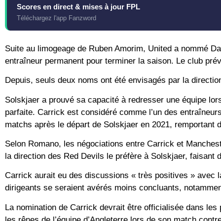
Scores en direct & mises à jour FPL
Téléchargez l'app Fanzword
Suite au limogeage de Ruben Amorim, United a nommé Darren
entraîneur permanent pour terminer la saison. Le club pré
Depuis, seuls deux noms ont été envisagés par la directio
Solskjaer a prouvé sa capacité à redresser une équipe lor
parfaite. Carrick est considéré comme l’un des entraîneurs 
matchs après le départ de Solskjaer en 2021, remportant d
Selon Romano, les négociations entre Carrick et Mancheste
la direction des Red Devils le préfère à Solskjaer, faisant 
Carrick aurait eu des discussions « très positives » avec 
dirigeants se seraient avérés moins concluants, notamment 
La nomination de Carrick devrait être officialisée dans le
les rênes de l’équipe d’Angleterre lors de son match cont