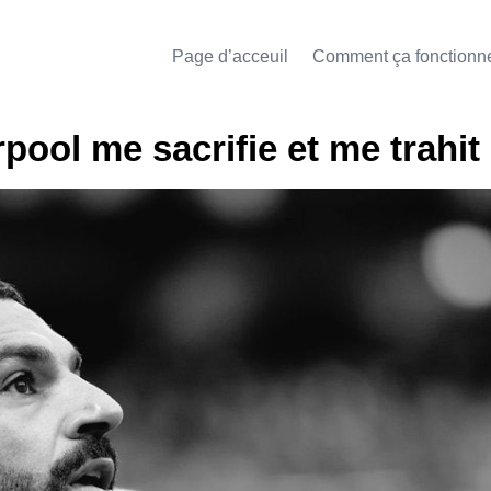
Page d’acceuil
Comment ça fonctionn
rpool me sacrifie et me trahit 