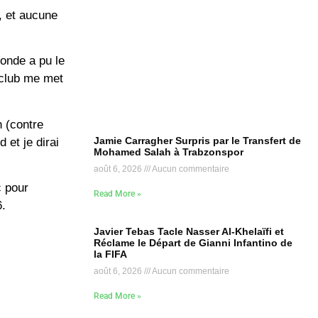
, et aucune
monde a pu le
e club me met
h (contre
Jamie Carragher Surpris par le Transfert de
 et je dirai
Mohamed Salah à Trabzonspor
août 6, 2026
Aucun commentaire
c pour
Read More »
6.
Javier Tebas Tacle Nasser Al-Khelaïfi et
Réclame le Départ de Gianni Infantino de
la FIFA
août 6, 2026
Aucun commentaire
Read More »