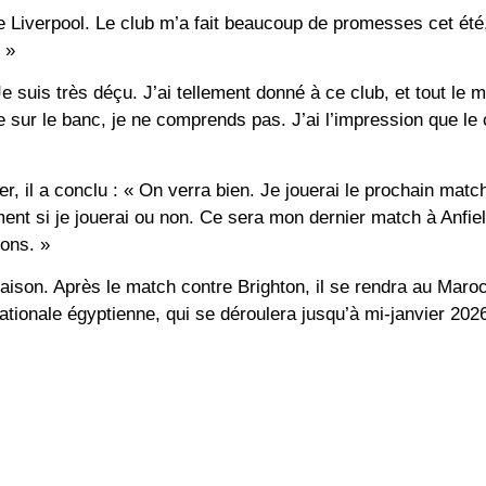
 de Liverpool. Le club m’a fait beaucoup de promesses cet été
 »
 Je suis très déçu. J’ai tellement donné à ce club, et tout le 
re sur le banc, je ne comprends pas. J’ai l’impression que l
er, il a conclu : « On verra bien. Je jouerai le prochain matc
iment si je jouerai ou non. Ce sera mon dernier match à Anfield
ions. »
saison. Après le match contre Brighton, il se rendra au Maro
ationale égyptienne, qui se déroulera jusqu’à mi-janvier 202