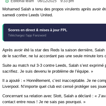
Editorial team
06/12/2025
9:33 pm
Mohamed Salah a tenu des propos virulents après avoir été
samedi contre Leeds United.
Scores en direct & mises à jour FPL
Téléchargez l'app Fanzword
Après avoir été la star des Reds la saison dernière, Salah 
de le sacrifier, ne lui accordant pas une seule minute lor
Suite au match nul 3-3 contre Leeds, Salah s’est exprimé po
sacrifiez. Je suis devenu le problème de l’équipe. »
Il a ajouté : « Honnêtement, c’est inacceptable. Je ne co
Liverpool. N’importe quel club est censé protéger ses joue
Concernant sa relation avec Slott, Salah a déclaré : « J’av
contact entre nous ! Je ne sais pas pourquoi. »