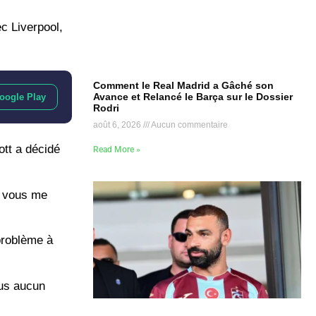
c Liverpool,
Comment le Real Madrid a Gâché son
Avance et Relancé le Barça sur le Dossier
oogle Play
Rodri
août 6, 2026
Aucun commentaire
ott a décidé
Read More »
ue vous me
problème à
lus aucun