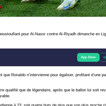
poustouflant pour Al-Nassr contre Al-Riyadh dimanche en Li
App Store
G
t que Ronaldo n’intervienne pour égaliser, profitant d’une p
e qualifié que de légendaire, après que le ballon lui soit re
arable.
dienne à 23, soit quatre buts de plus que son plus proche ri