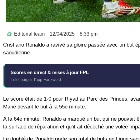
Editorial team
12/04/2025
8:33 pm
Cristiano Ronaldo a ravivé sa gloire passée avec un but é
saoudienne.
Scores en direct & mises à jour FPL
Téléchargez l'app Fanzword
Le score était de 1-0 pour Riyad au Parc des Princes, avan
Mané devant le but à la 55e minute.
À la 64e minute, Ronaldo a marqué un but qui ne pouvait êtr
la surface de réparation et qu’il ait décoché une volée imp
Le doublé de Ronaldo porte son total de buts en Ligue saou