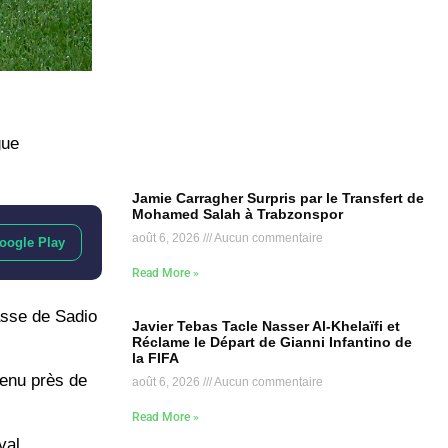
gue
Jamie Carragher Surpris par le Transfert de
Mohamed Salah à Trabzonspor
août 6, 2026
Aucun commentaire
oogle Play
Read More »
asse de Sadio
Javier Tebas Tacle Nasser Al-Khelaïfi et
Réclame le Départ de Gianni Infantino de
la FIFA
venu près de
août 6, 2026
Aucun commentaire
Read More »
val,