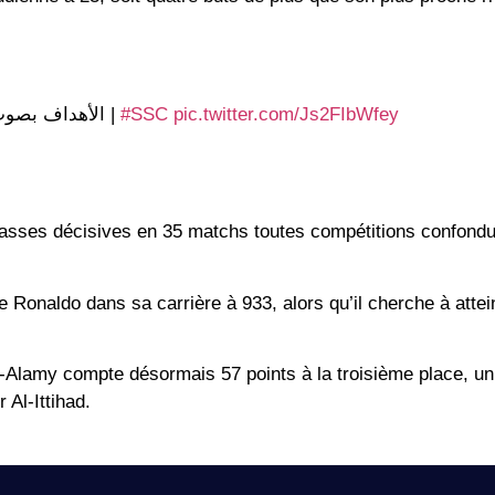
الأهداف بصوت 
|
#SSC
pic.twitter.com/Js2FIbWfey
 4 passes décisives en 35 matchs toutes compétitions confond
de Ronaldo dans sa carrière à 933, alors qu’il cherche à attei
l-Alamy compte désormais 57 points à la troisième place, un
 Al-Ittihad.