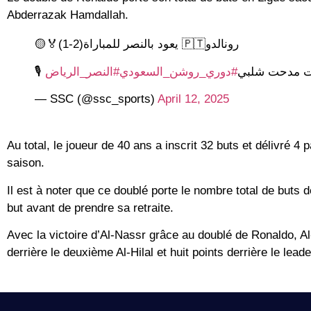
Abderrazak Hamdallah.
رونالدو🇵🇹 يعود بالنصر للمباراة(2-1)🏅🟡
🎙️ مدحت شلبي
#دوري_روشن_السعودي
#النصر_الرياض
— SSC (@ssc_sports)
April 12, 2025
Au total, le joueur de 40 ans a inscrit 32 buts et délivré
saison.
Il est à noter que ce doublé porte le nombre total de buts 
but avant de prendre sa retraite.
Avec la victoire d’Al-Nassr grâce au doublé de Ronaldo, A
derrière le deuxième Al-Hilal et huit points derrière le leader