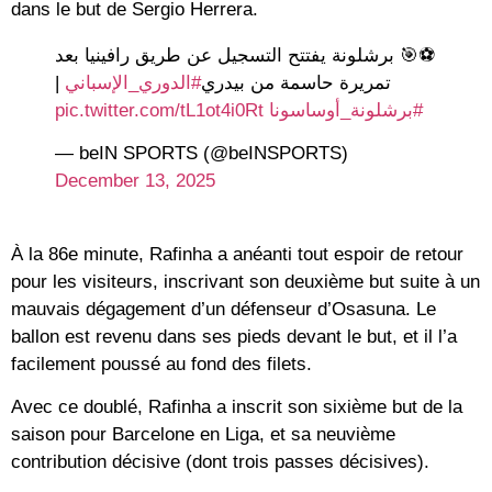
dans le but de Sergio Herrera.
⚽️🎯 برشلونة يفتتح التسجيل عن طريق رافينيا بعد
|
#الدوري_الإسباني
تمريرة حاسمة من بيدري
pic.twitter.com/tL1ot4i0Rt
#برشلونة_أوساسونا
— beIN SPORTS (@beINSPORTS)
December 13, 2025
À la 86e minute, Rafinha a anéanti tout espoir de retour
pour les visiteurs, inscrivant son deuxième but suite à un
mauvais dégagement d’un défenseur d’Osasuna. Le
ballon est revenu dans ses pieds devant le but, et il l’a
facilement poussé au fond des filets.
Avec ce doublé, Rafinha a inscrit son sixième but de la
saison pour Barcelone en Liga, et sa neuvième
contribution décisive (dont trois passes décisives).