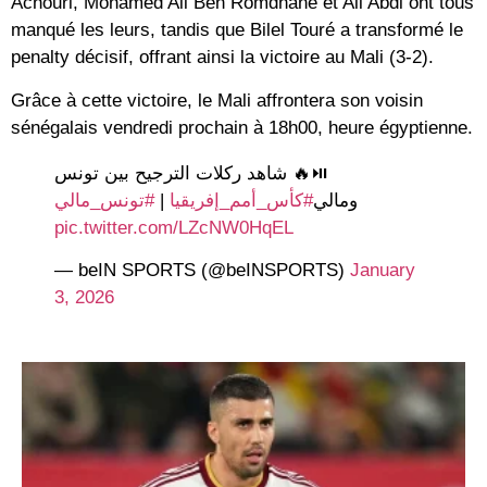
Achouri, Mohamed Ali Ben Romdhane et Ali Abdi ont tous
manqué les leurs, tandis que Bilel Touré a transformé le
penalty décisif, offrant ainsi la victoire au Mali (3-2).
Grâce à cette victoire, le Mali affrontera son voisin
sénégalais vendredi prochain à 18h00, heure égyptienne.
⏯️🔥 شاهد ركلات الترجيح بين تونس
#تونس_مالي
|
#كأس_أمم_إفريقيا
ومالي
pic.twitter.com/LZcNW0HqEL
— beIN SPORTS (@beINSPORTS)
January
3, 2026