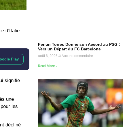
e d’Italie
Ferran Torres Donne son Accord au PSG :
Vers un Départ du FC Barcelone
août 6, 2026
Aucun commentaire
oogle Play
Read More »
i signifie
rès une
 pour les
ant décliné