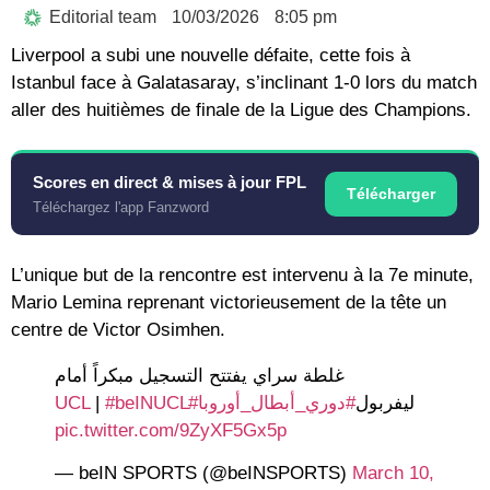
Editorial team
10/03/2026
8:05 pm
Liverpool a subi une nouvelle défaite, cette fois à
Istanbul face à Galatasaray, s’inclinant 1-0 lors du match
aller des huitièmes de finale de la Ligue des Champions.
Scores en direct & mises à jour FPL
Télécharger
Téléchargez l'app Fanzword
L’unique but de la rencontre est intervenu à la 7e minute,
Mario Lemina reprenant victorieusement de la tête un
centre de Victor Osimhen.
غلطة سراي يفتتح التسجيل مبكراً أمام
|
#beINUCL
#UCL
#دوري_أبطال_أوروبا
ليفربول
pic.twitter.com/9ZyXF5Gx5p
— beIN SPORTS (@beINSPORTS)
March 10,