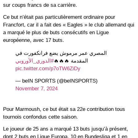
sur coups francs de sa carrière.
Ce but n’était pas particulièrement ordinaire pour
Francfort, car il a fait des « Eagles » le club allemand qui
a marqué le plus de buts consécutifs en Ligue
européenne, avec 17 buts.
المصري عمر مرموش يضع فرانكفورت في
المقدمة 🔥🔥🔥
#الدوري_الأوروبي
pic.twitter.com/p7oTW6ZiDy
— beIN SPORTS (@beINSPORTS)
November 7, 2024
Pour Marmoush, ce but était sa 22e contribution tous
tournois confondus cette saison.
Le joueur de 25 ans a marqué 13 buts jusqu’à présent,
dont 2 buts en Ligue Europa, 10 en Bundesliga et 1 en