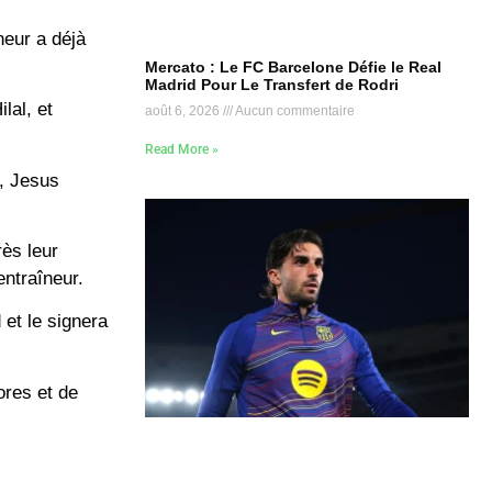
neur a déjà
Mercato : Le FC Barcelone Défie le Real
Madrid Pour Le Transfert de Rodri
lal, et
août 6, 2026
Aucun commentaire
Read More »
n, Jesus
ès leur
’entraîneur.
 et le signera
ores et de