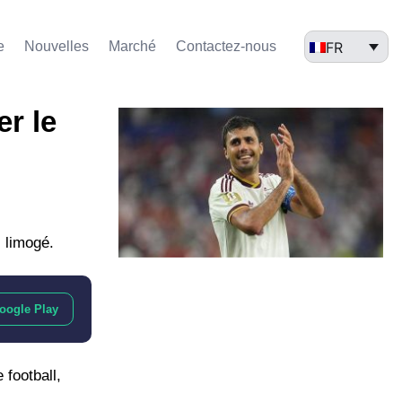
FR
e
Nouvelles
Marché​
Contactez-nous
er le
, limogé.
oogle Play
 football,