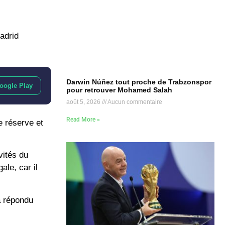
adrid
Darwin Núñez tout proche de Trabzonspor
oogle Play
pour retrouver Mohamed Salah
août 5, 2026
Aucun commentaire
Read More »
e réserve et
vités du
ale, car il
 a répondu