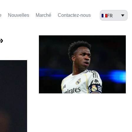
FR
e
Nouvelles
Marché​
Contactez-nous
»