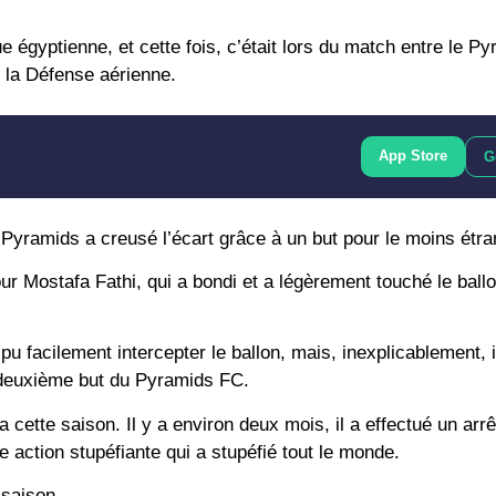
e égyptienne, et cette fois, c’était lors du match entre le P
 la Défense aérienne.
App Store
G
 Pyramids a creusé l’écart grâce à un but pour le moins étra
 Mostafa Fathi, qui a bondi et a légèrement touché le ballo
facilement intercepter le ballon, mais, inexplicablement, i
le deuxième but du Pyramids FC.
ette saison. Il y a environ deux mois, il a effectué un arrê
une action stupéfiante qui a stupéfié tout le monde.
e saison…