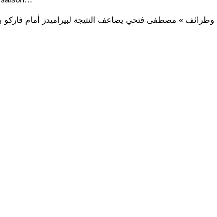
رائف » مصطفى فتحي يضاعف النتيجة لبيراميدز أمام فاركو به