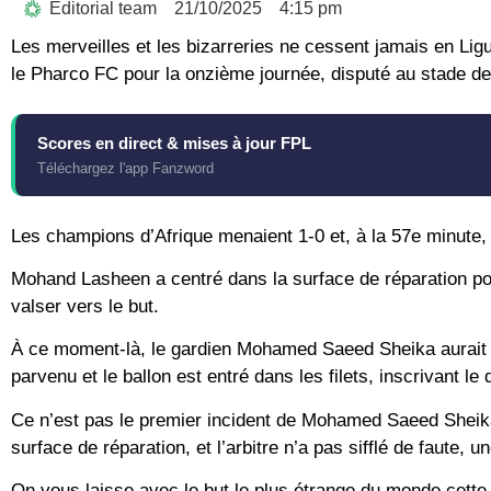
Editorial team
21/10/2025
4:15 pm
Les merveilles et les bizarreries ne cessent jamais en Ligu
le Pharco FC pour la onzième journée, disputé au stade de
Scores en direct & mises à jour FPL
Téléchargez l'app Fanzword
Les champions d’Afrique menaient 1-0 et, à la 57e minute,
Mohand Lasheen a centré dans la surface de réparation pour
valser vers le but.
À ce moment-là, le gardien Mohamed Saeed Sheika aurait pu 
parvenu et le ballon est entré dans les filets, inscrivant 
Ce n’est pas le premier incident de Mohamed Saeed Sheika c
surface de réparation, et l’arbitre n’a pas sifflé de faute, 
On vous laisse avec le but le plus étrange du monde cett