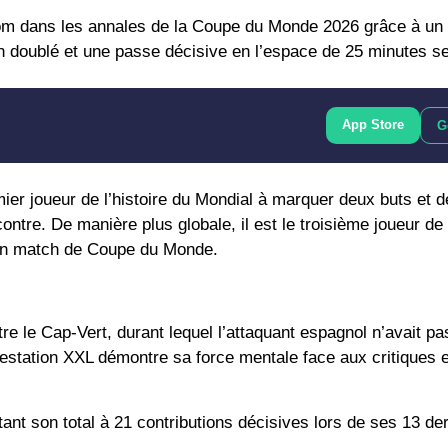
nom dans les annales de la
Coupe du Monde 2026
grâce à un 
 un doublé et une passe décisive en l’espace de 25 minutes s
App Store
G
mier joueur de l’histoire du Mondial
à marquer deux buts et dé
tre. De manière plus globale, il est le troisième joueur de l
d’un match de Coupe du Monde.
tre le
Cap-Vert
, durant lequel l’attaquant espagnol n’avait pa
estation XXL démontre sa force mentale face aux critiques e
tant son total à
21 contributions décisives lors de ses 13 de