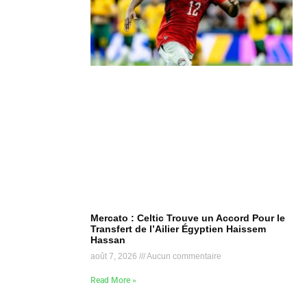
Mercato : Celtic Trouve un Accord Pour le
Transfert de l’Ailier Égyptien Haissem
Hassan
août 7, 2026
Aucun commentaire
Read More »