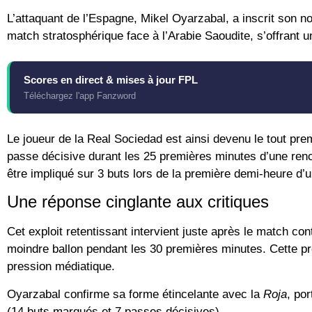
L’attaquant de l’
Espagne
,
Mikel Oyarzabal
, a inscrit son 
match stratosphérique face à l’
Arabie Saoudite
, s’offrant
Scores en direct & mises à jour FPL
Téléchargez l'app Fanzword
Le joueur de la
Real Sociedad
est ainsi devenu le
tout pre
passe décisive durant les 25 premières minutes d’une rencon
être impliqué sur 3 buts lors de la première demi-heure 
Une réponse cinglante aux critiques
Cet exploit retentissant intervient juste après le match con
moindre ballon pendant les 30 premières minutes. Cette pr
pression médiatique.
Oyarzabal confirme sa forme étincelante avec la
Roja
, por
(14 buts marqués et 7 passes décisives).