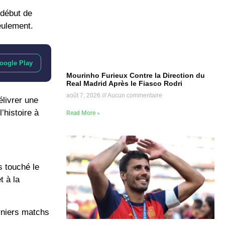
début de
eulement.
oogle Play
Mourinho Furieux Contre la Direction du
Real Madrid Après le Fiasco Rodri
août 7, 2026
Aucun commentaire
livrer une
’histoire à
Read More »
s touché le
t à la
rniers matchs