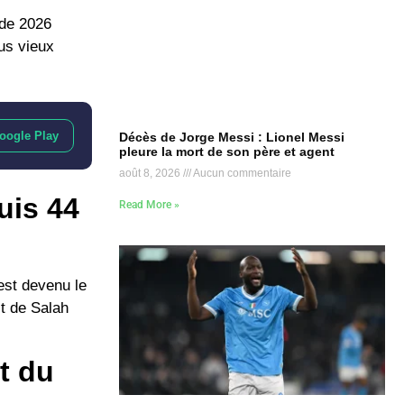
nde 2026
us vieux
oogle Play
Décès de Jorge Messi : Lionel Messi
pleure la mort de son père et agent
août 8, 2026
Aucun commentaire
uis 44
Read More »
 est devenu le
it de Salah
t du