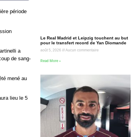
ière période
ession
Le Real Madrid et Leipzig touchent au but
pour le transfert record de Yan Diomande
août 5, 2026
Aucun commentaire
rtinelli a
ucoup de sang-
Read More »
 été mené au
ura lieu le 5